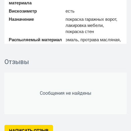
материала
Вискозиметр
есть
Назначение
покраска гаражных ворот,
лакировка мебели,
покраска стен
Распыляемый материал
эмаль, протрава масляная,
морилка, грунтовка, лак,
краска, олифа, огне- и
биозащита
Отзывы
Вид насоса
выносной
Распыление
круговое, вертикальное,
горизонтальное
Регулировка подачи
есть, 0.85 л/мин
Сообщения не найдены
материала
Вес
2 кг
Комплектация
стакан для измерения
вязкости, ремень для
переноски, инструкция по
эксплуатации