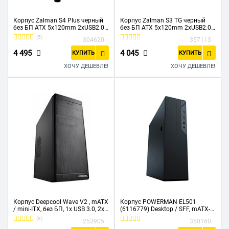
Корпус Zalman S4 Plus черный
Корпус Zalman S3 TG черный
без БП ATX 5x120mm 2xUSB2.0
без БП ATX 5x120mm 2xUSB2.0
1xUSB3.0 audio bott PSU
1xUSB3.0 audio bott PSU
(5)
304620
357113
4 495
4 045
КУПИТЬ
КУПИТЬ
ХОЧУ ДЕШЕВЛЕ!
ХОЧУ ДЕШЕВЛЕ!
Корпус Deepcool Wave V2 , mATX
Корпус POWERMAN EL501
/ mini-ITX, без БП, 1x USB 3.0, 2x
(6116779) Desktop / SFF, mATX-
USB 2.0
miniITX, 300W PM-300ATX,
(8)
253905
350160
USB3.0x2 + Audio, черный