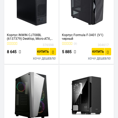
Корпус INWIN CJ708BL
Корпус Formula F-3401 (V1)
(6137379) Desktop, Micro-ATX,
черный
265W IP-S265AU7-2 80plus
(3)
376598
304617
Bronze Flex, 2xUSB3.0,
2xUSB2.0+Audio+Mic, черный
8 645
5 885
КУПИТЬ
КУПИТЬ
ХОЧУ ДЕШЕВЛЕ!
ХОЧУ ДЕШЕВЛЕ!