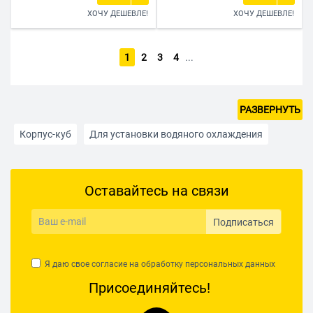
ХОЧУ ДЕШЕВЛЕ!
ХОЧУ ДЕШЕВЛЕ!
1
2
3
4
...
РАЗВЕРНУТЬ
Корпус-куб
Для установки водяного охлаждения
Корпуса 1STPLAYER
Корпуса Aerocool
Корпуса ASUS
Оставайтесь на связи
Корпуса BE QUIET!
Корпуса Chieftec
Корпуса CoolerMaster
Корпуса Cougar
Подписаться
Корпуса DEEPCOOL
Корпуса Exegate
Корпуса Foxline
Я даю свое согласие на обработку
персональных данных
Корпуса Fractal Design
Корпуса Ginzzu
Корпуса Hiper
Присоединяйтесь!
Корпуса LinkWorld
Корпуса MSI
Корпуса Silver Stone