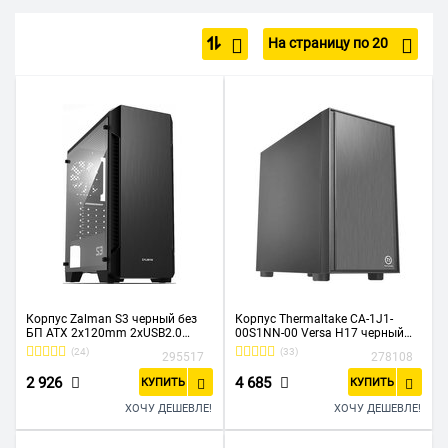
Маленький корпус для компьютера
ATX
Midi Tower
На страницу по 20
Full Tower
Mini Tower
Подходит для установки СЖО
Мини корпус для ПК
Игровой корпус для компьютера
Белые
Корпус Zalman S3 черный без
Корпус Thermaltake CA-1J1-
БП ATX 2x120mm 2xUSB2.0
00S1NN-00 Versa H17 черный
1xUSB3.0 audio bott PSU
без БП mATX 2xUSB2.0 1xUSB3.0
(24)
(33)
295517
278108
audio bott PSU
2 926
4 685
КУПИТЬ
КУПИТЬ
ХОЧУ ДЕШЕВЛЕ!
ХОЧУ ДЕШЕВЛЕ!