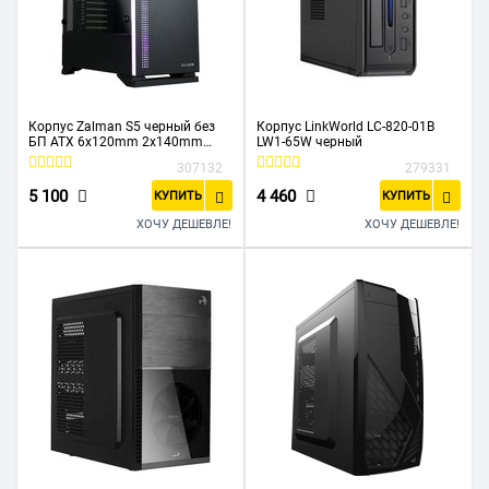
Корпус Zalman S5 черный без
Корпус LinkWorld LC-820-01B
БП ATX 6x120mm 2x140mm
LW1-65W черный
2xUSB2.0 1xUSB3.0 audio bott
307132
279331
PSU
5 100
4 460
КУПИТЬ
КУПИТЬ
ХОЧУ ДЕШЕВЛЕ!
ХОЧУ ДЕШЕВЛЕ!