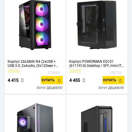
Корпус ZALMAN N4 (2xUSB +
Корпус POWERMAN EQ101
USB 3.0, 2xAudio, (3x120мм +
(6117414) Desktop / SFF, mini-ITX,
3x140мм) FAN, боковое окно,
200W PM-200ATX, USB3.0x2 +
370639
338752
ATX, без БП)
Audio, черный
4 415
4 455
КУПИТЬ
КУПИТЬ
ХОЧУ ДЕШЕВЛЕ!
ХОЧУ ДЕШЕВЛЕ!