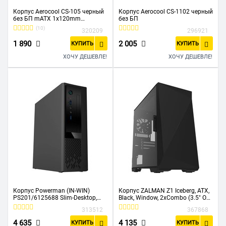
Корпус Aerocool CS-105 черный
Корпус Aerocool CS-1102 черный
без БП mATX 1x120mm
без БП
1xUSB2.0 1xUSB3.0 audio
(10)
320209
296921
1 890
2 005
КУПИТЬ
КУПИТЬ
ХОЧУ ДЕШЕВЛЕ!
ХОЧУ ДЕШЕВЛЕ!
Корпус Powerman (IN-WIN)
Корпус ZALMAN Z1 Iceberg, ATX,
PS201/6125688 Slim-Desktop,
Black, Window, 2xCombo (3.5" OR
300 Вт, mITX, черный
2.5"), 3x2.5", 1xUSB2.0, 2xUSB3.0,
313512
367868
FRONT 2x120mm, REAR
1x120mm
4 635
4 135
КУПИТЬ
КУПИТЬ