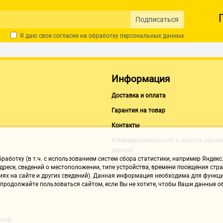
Подписаться
Я даю свое согласие на обработку
персональных данных
Информация
Доставка и оплата
Гарантия на товар
Контакты
Конфиденциальность и защита персо
данных
аботку (в т.ч. с использованием систем сбора статистики, например Яндекс.
Пользовательское соглашение
ресе, сведений о местоположении, типе устройства, времени посещения стран
иях на сайте и других сведений). Данная информация необходима для функци
, продолжайте пользоваться сайтом, если Вы не хотите, чтобы Ваши данные
ртой