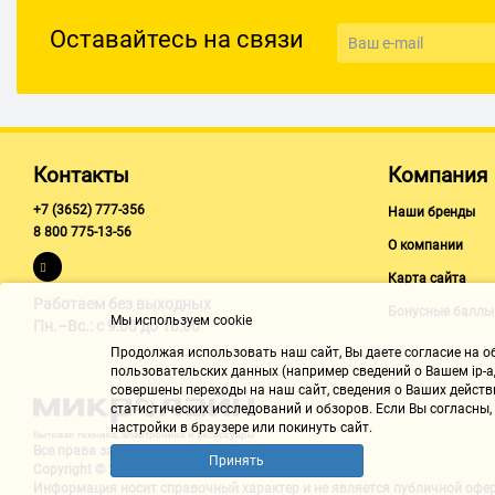
Оставайтесь на связи
Дополнительно
Уровень шума
113 дБ
Контакты
Компания
+7 (3652) 777-356
Наши бренды
8 800 775-13-56
О компании
Карта сайта
Работаем без выходных
Бонусные баллы
Мы используем cookie
Пн.–Вс.: с 9:00 до 18:00
Продолжая использовать наш cайт, Вы даете согласие на обр
пользовательских данных (например сведений о Вашем ip-ад
совершены переходы на наш сайт, сведения о Ваших действ
статистических исследований и обзоров. Если Вы согласны
настройки в браузере или покинуть сайт.
Все права защищены "Микролайн"
Принять
Copyright © 2002-2026
Информация носит справочный характер и не является
публичной офе