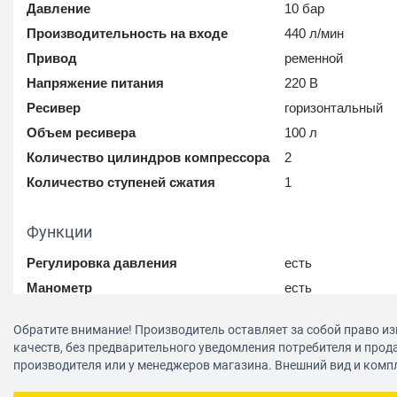
Давление
10 бар
Производительность на входе
440 л/мин
Привод
ременной
Напряжение питания
220 В
Ресивер
горизонтальный
Объем ресивера
100 л
Количество цилиндров компрессора
2
Количество ступеней сжатия
1
Функции
Регулировка давления
есть
Манометр
есть
Обратите внимание! Производитель оставляет за собой право из
Конструкция
качеств, без предварительного уведомления потребителя и прод
производителя или у менеджеров магазина. Внешний вид и комп
Транспортировка
три колеса
Ручка для переноски
есть