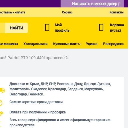
Написать в мессенджер
оставка и оплата
Сервис
Контакты
Мой
Корзина
НАЙТИ
профиль
пуста:(
ые машины
Холодильники
Кухонные плиты
Уценка
Распродажа
ой Patriot PTR 100-440I оранжевый
Доставка в: Крым, ДНР, ЛНР, Ростов на Дону, Донецк, Луганск,
Мелитополь, Скадовск, Краснодар, Бердянск, Мариуполь,
Энергодар, Геническ.
Самые короткие сроки доставки
Оплата при получении и проверке
Весь товар сертифицирован и имеет официальную гарантию
производителя