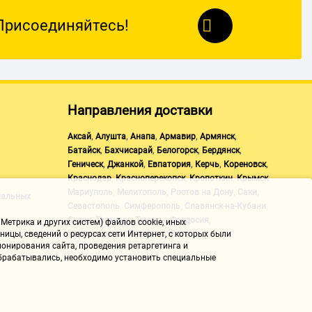
Присоединяйтесь!
Направления доставки
,
,
,
,
,
Аксай
Алушта
Анапа
Армавир
Армянск
,
,
,
,
Батайск
Бахчисарай
Белогорск
Бердянск
,
,
,
,
,
Геническ
Джанкой
Евпатория
Керчь
Кореновск
,
,
,
,
Краснодар
Красноперекопск
Кропоткин
Крымск
,
,
,
,
Мариуполь
Мелитополь
Ростов на Дону
Саки
нальных
,
,
,
Севастополь
Симферополь
Славянск-на-Кубани
,
,
,
,
Судак
Таганрог
Темрюк
Феодосия
Метрика и других систем) файлов cookie, иных
,
,
Черноморское
Щелкино
Ялта
ицы, сведений о ресурсах сети Интернет, с которых были
онирования сайта, проведения ретаргетинга и
 обрабатывались, необходимо установить специальные