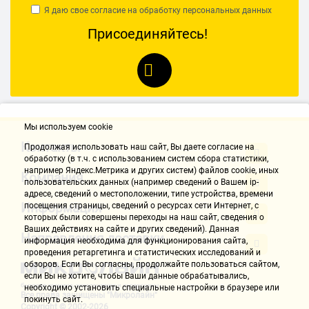
Я даю свое согласие на обработку
персональных данных
Присоединяйтесь!
Мы используем cookie
Контакты
Продолжая использовать наш cайт, Вы даете согласие на
обработку (в т.ч. с использованием систем сбора статистики,
например Яндекс.Метрика и других систем) файлов cookie, иных
Компания
пользовательских данных (например сведений о Вашем ip-
адресе, сведений о местоположении, типе устройства, времени
Информация
посещения страницы, сведений о ресурсах сети Интернет, с
которых были совершены переходы на наш сайт, сведения о
Ваших действиях на сайте и других сведений). Данная
Направления доставки
информация необходима для функционирования сайта,
проведения ретаргетинга и статистических исследований и
обзоров. Если Вы согласны, продолжайте пользоваться сайтом,
если Вы не хотите, чтобы Ваши данные обрабатывались,
необходимо установить специальные настройки в браузере или
Все права защищены "Микролайн"
покинуть сайт.
Copyright © 2002-2026