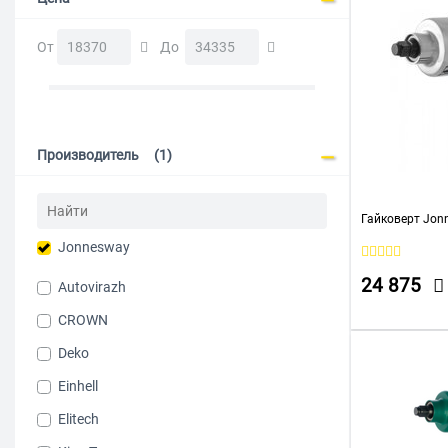
От
До
Производитель
(1)
Гайковерт Jon
Jonnesway
24 875
Autovirazh
CROWN
Deko
Einhell
Elitech