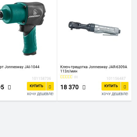
рт Jonnesway JAI-1044
Ключ-трещотка Jonnesway JAR-6309A
113л/мин
(3)
101158736
101156487
95
18 370
КУПИТЬ
КУПИТЬ
ХОЧУ ДЕШЕВЛЕ!
ХОЧУ ДЕШЕВЛЕ!