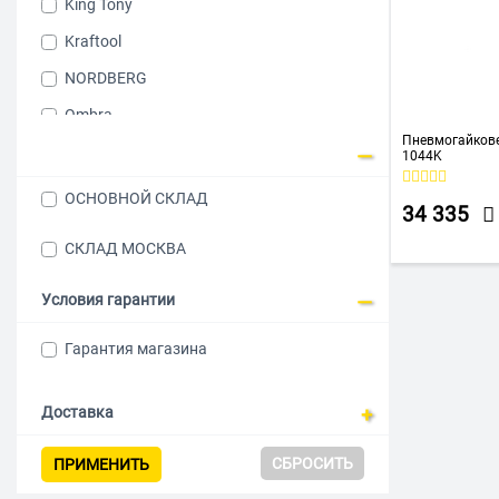
King Tony
Kraftool
NORDBERG
Ombra
Пневмогайкове
P.I.T.
1044K
THORVIK
ОСНОВНОЙ СКЛАД
34 335
Total
СКЛАД МОСКВА
Зубр
Условия гарантии
Гарантия магазина
Доставка
СБРОСИТЬ
ПРИМЕНИТЬ