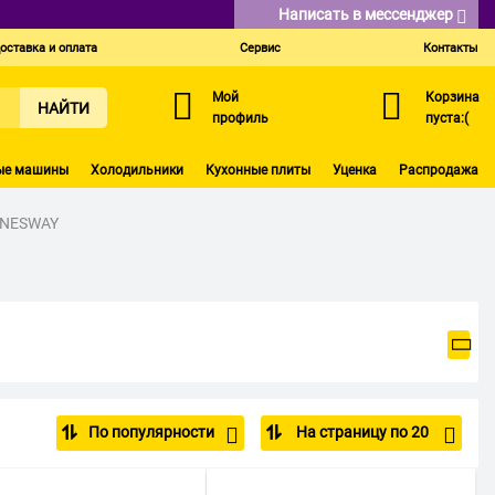
Написать в мессенджер
оставка и оплата
Сервис
Контакты
Мой
Корзина
НАЙТИ
профиль
пуста:(
ые машины
Холодильники
Кухонные плиты
Уценка
Распродажа
NNESWAY
По популярности
На страницу по 20