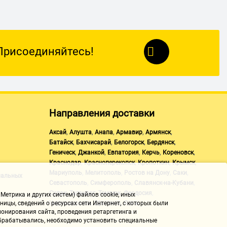
Присоединяйтесь!
Направления доставки
,
,
,
,
,
Аксай
Алушта
Анапа
Армавир
Армянск
,
,
,
,
Батайск
Бахчисарай
Белогорск
Бердянск
,
,
,
,
,
Геническ
Джанкой
Евпатория
Керчь
Кореновск
,
,
,
,
Краснодар
Красноперекопск
Кропоткин
Крымск
,
,
,
,
Мариуполь
Мелитополь
Ростов на Дону
Саки
нальных
,
,
,
Севастополь
Симферополь
Славянск-на-Кубани
,
,
,
,
Судак
Таганрог
Темрюк
Феодосия
Метрика и других систем) файлов cookie, иных
,
,
ицы, сведений о ресурсах сети Интернет, с которых были
Черноморское
Щелкино
Ялта
онирования сайта, проведения ретаргетинга и
 обрабатывались, необходимо установить специальные