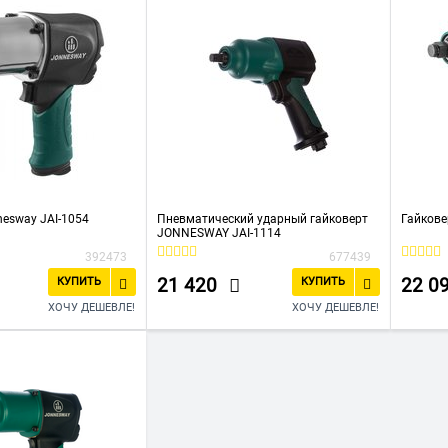
nesway JAI-1054
Пневматический ударный гайковерт
Гайкове
JONNESWAY JAI-1114
392473
677439
21 420
22 0
КУПИТЬ
КУПИТЬ
ХОЧУ ДЕШЕВЛЕ!
ХОЧУ ДЕШЕВЛЕ!