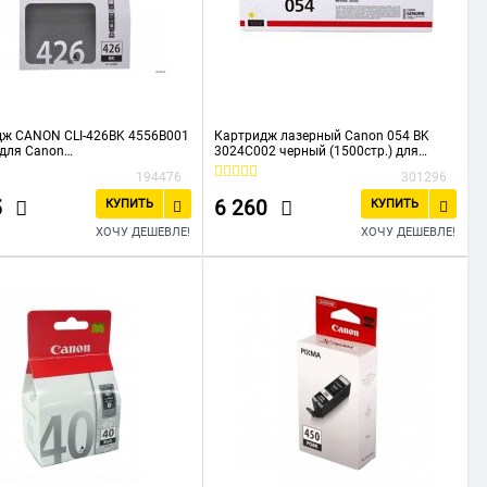
дж CANON CLI-426BK 4556B001
Картридж лазерный Canon 054 BK
для Canon
3024C002 черный (1500стр.) для
/MG5140/MG5240/MG6140/MG8
Canon
194476
301296
MF645Cx/MF643Cdw/MF641Cw/LBP62
3Cdw/621Cw
5
6 260
КУПИТЬ
КУПИТЬ
ХОЧУ ДЕШЕВЛЕ!
ХОЧУ ДЕШЕВЛЕ!