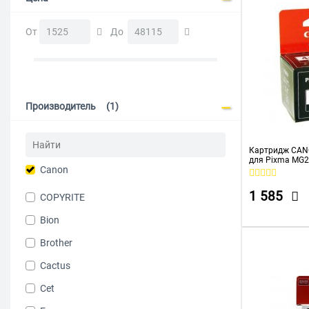
От
До
Производитель
(1)
Картридж CANO
для Pixma MG
Canon
1 585
COPYRITE
Bion
Brother
Cactus
Cet