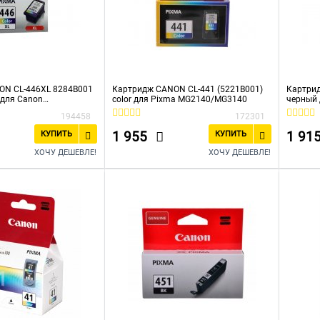
ON CL-446XL 8284B001
Картридж CANON CL-441 (5221B001)
Картри
для Canon
color для Pixma MG2140/MG3140
черный 
40
iP4840
194458
172301
140
1 955
1 91
КУПИТЬ
КУПИТЬ
ХОЧУ ДЕШЕВЛЕ!
ХОЧУ ДЕШЕВЛЕ!