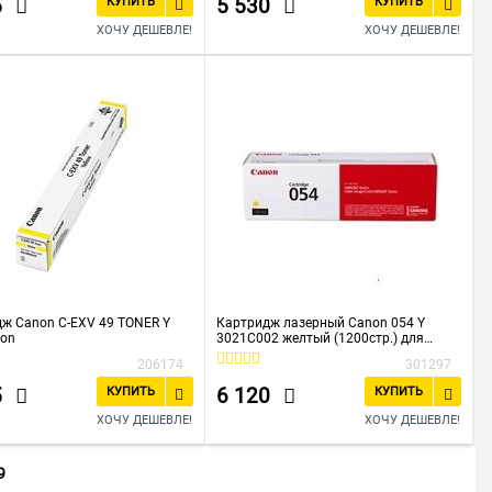
5
5 530
КУПИТЬ
КУПИТЬ
ХОЧУ ДЕШЕВЛЕ!
ХОЧУ ДЕШЕВЛЕ!
ж Canon C-EXV 49 TONER Y
Картридж лазерный Canon 054 Y
non
3021C002 желтый (1200стр.) для
Canon
206174
301297
MF645Cx/MF643Cdw/MF641Cw/LBP62
3Cdw/621Cw
5
6 120
КУПИТЬ
КУПИТЬ
ХОЧУ ДЕШЕВЛЕ!
ХОЧУ ДЕШЕВЛЕ!
9