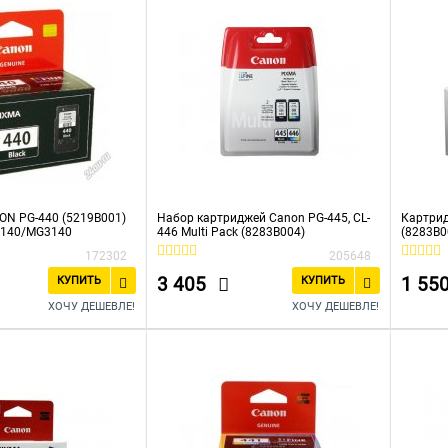
N PG-440 (5219B001)
Набор картриджей Canon PG-445, CL-
Картрид
2140/MG3140
446 Multi Pack (8283B004)
(8283B0
страниц
172302
205648
3 405
1 55
КУПИТЬ
КУПИТЬ
ХОЧУ ДЕШЕВЛЕ!
ХОЧУ ДЕШЕВЛЕ!