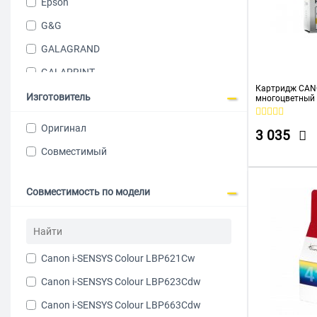
Epson
G&G
GALAGRAND
GALAPRINT
Картридж CAN
Hi-BLACK
Изготовитель
многоцветный 
MG2440/MG25
HP
Оригинал
3 035
HPE
Совместимый
Kyocera
NVPrint
Совместимость по модели
Pantum
PROFILINE
Canon i-SENSYS Colour LBP621Cw
Ricoh
Canon i-SENSYS Colour LBP623Cdw
SAKURA
Canon i-SENSYS Colour LBP663Cdw
Samsung