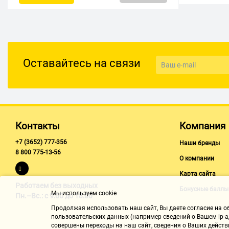
Canon i-SENSYS LBP611Cn
Canon i-SENSYS LBP613Cdw
Canon i-SENSYS LBP621
Canon i-SENSYS LBP623
Оставайтесь на связи
Canon i-SENSYS LBP6310dn
Canon i-SENSYS LBP631Cw
Canon i-Sensys LBP633Cdw
Canon i-SENSYS LBP650
Контакты
Компания
Canon i-SENSYS LBP653
+7 (3652) 777-356
Наши бренды
8 800 775-13-56
Canon i-SENSYS LBP653Cdw
О компании
Canon i-SENSYS LBP654
Карта сайта
Работаем без выходных
Бонусные баллы
Canon i-SENSYS LBP654Cx
Мы используем cookie
Пн.–Вс.: с 9:00 до 18:00
Canon i-SENSYS LBP7100Cn
Продолжая использовать наш cайт, Вы даете согласие на обр
пользовательских данных (например сведений о Вашем ip-ад
Canon i-SENSYS LBP7110
совершены переходы на наш сайт, сведения о Ваших действ