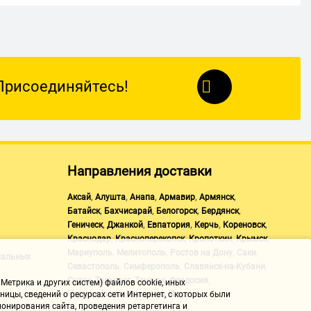
Присоединяйтесь!
Направления доставки
,
,
,
,
,
Аксай
Алушта
Анапа
Армавир
Армянск
,
,
,
,
Батайск
Бахчисарай
Белогорск
Бердянск
,
,
,
,
,
Геническ
Джанкой
Евпатория
Керчь
Кореновск
,
,
,
,
Краснодар
Красноперекопск
Кропоткин
Крымск
,
,
,
,
Мариуполь
Мелитополь
Ростов на Дону
Саки
нальных
,
,
,
Севастополь
Симферополь
Славянск-на-Кубани
,
,
,
,
Судак
Таганрог
Темрюк
Феодосия
Метрика и других систем) файлов cookie, иных
,
,
Черноморское
Щелкино
Ялта
ицы, сведений о ресурсах сети Интернет, с которых были
онирования сайта, проведения ретаргетинга и