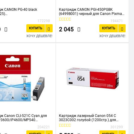
ж CANON PG-40 black
Картридж CANON PGI-450PGBK
25)
(6499B001) черный для Canon Pixma
1300/1600/1700/1800/1900/2
iP7240/MG6340/MG5440
172298
194471
0/2600,
50/160/180/210/220/450,
0
2 045
КУПИТЬ
КУПИТЬ
00/JX500 (330 стр)
ХОЧУ ДЕШЕВЛЕ!
ХОЧУ ДЕШЕВЛЕ!
ж Canon CLI-521C Cyan для
Картридж лазерный Canon 054 C
P3600/iP4600/MP540
3023C002 голубой (1200стр.) для
04)
Canon
204221
301299
MF645Cx/MF643Cdw/MF641Cw/LBP62
3Cdw/621Cw