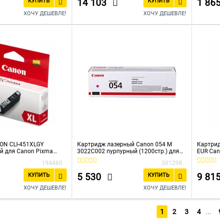
14 103
1 86
КУПИТЬ
КУПИТЬ
ХОЧУ ДЕШЕВЛЕ!
ХОЧУ ДЕШЕВЛЕ!
ON CLI-451XLGY
Картридж лазерный Canon 054 M
Картрид
й для Canon Pixma
3022C002 пурпурный (1200стр.) для
EUR Ca
Canon
194460
301298
MF645Cx/MF643Cdw/MF641Cw/LBP62
3Cdw/621Cw
5 530
9 81
КУПИТЬ
КУПИТЬ
ХОЧУ ДЕШЕВЛЕ!
ХОЧУ ДЕШЕВЛЕ!
1
2
3
4
...