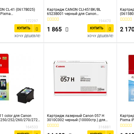
N CL-41 (0617B025)
Картридж CANON CLI-451BK/BL
Картрид
 Pixma
6523B001 черный для Canon
(0615B0
PM150/iP6220D/iP621
iP7240/MG6340/MG5440
IP1200/
172297
194470
600 Цветной 315
200/250
MP140/1
1 865
2 17
КУПИТЬ
КУПИТЬ
FAX-JX2
ХОЧУ ДЕШЕВЛЕ!
ХОЧУ ДЕШЕВЛЕ!
1 color для Canon
Картридж лазерный Canon 057 H
Картрид
250/252/260/270/272/
3010C002 черный (10000стр.) для
Pixma i
. (2972B007)
Canon
(2934B0
164533
316881
LBP228x/LBP226dw/LBP223dw/MF449
x/MF446x/MF445dw/MF443dw