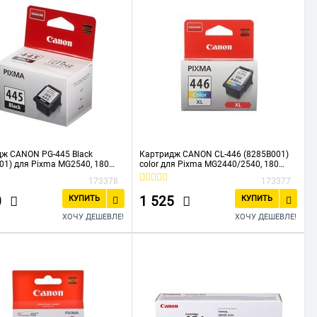
ж CANON PG-445 Black
Картридж CANON CL-446 (8285B001)
01) для Pixma MG2540, 180
color для Pixma MG2440/2540, 180
.
страниц
173378
173377
0
1 525
КУПИТЬ
КУПИТЬ
ХОЧУ ДЕШЕВЛЕ!
ХОЧУ ДЕШЕВЛЕ!