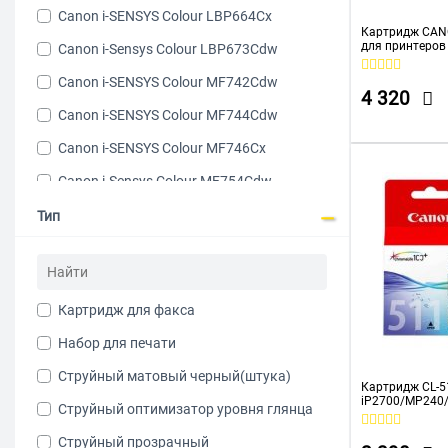
Canon i-SENSYS Colour LBP664Cx
Static Control
Картридж CANO
для принтеров
Canon i-Sensys Colour LBP673Cdw
T2
MP450/PM170/
0D/iP2200/iP1
Canon i-SENSYS Colour MF742Cdw
Xerox
страниц
4 320
Canon i-SENSYS Colour MF744Cdw
Canon i-SENSYS Colour MF746Cx
Canon i-Sensys Colour MF754Cdw
Canon i-SENSYS FAX-L100
Тип
Canon i-SENSYS FAX-L120
Canon i-SENSYS FAX-L140
Картридж для факса
Canon i-SENSYS FAX-L150
Набор для печати
Canon i-SENSYS FAX-L160
Струйный матовый черный(штука)
Canon i-SENSYS FAX-L170
Картридж CL-51
iP2700/MP240/
Струйный оптимизатор уровня глянца
Canon i-SENSYS FAX-L95
480/490 244стр
Струйный прозрачный
Canon I-SENSyS LBP112