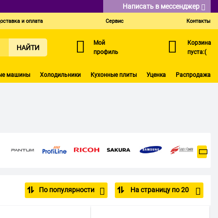
Написать в мессенджер
оставка и оплата
Сервис
Контакты
Мой
Корзина
НАЙТИ
профиль
пуста:(
ые машины
Холодильники
Кухонные плиты
Уценка
Распродажа
По популярности
На страницу по 20