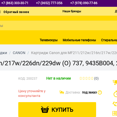
+7 (863) 303-30-71
+7 (3652) 777-356
+7 (978) 090-77-86
Наши бренды
Д
Телевизоры
Мобильные телефоны
Стиральн
иджи
/
CANON
/
Картридж Canon для MF211/212w/216n/217w/226d
217w/226dn/229dw (O) 737, 9435B004, 
Нет в наличии
(0)
КОД:
200237
Цену уточняйте у
Доставка:
под заказ
?
консультанта
КУПИТЬ