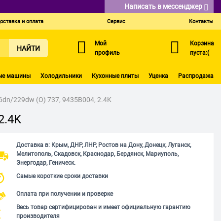
Написать в мессенджер
оставка и оплата
Сервис
Контакты
Мой
Корзина
НАЙТИ
профиль
пуста:(
ые машины
Холодильники
Кухонные плиты
Уценка
Распродажа
n/229dw (O) 737, 9435B004, 2.4K
2.4K
Доставка в: Крым, ДНР, ЛНР, Ростов на Дону, Донецк, Луганск,
Мелитополь, Скадовск, Краснодар, Бердянск, Мариуполь,
Энергодар, Геническ.
Самые короткие сроки доставки
Оплата при получении и проверке
Весь товар сертифицирован и имеет официальную гарантию
производителя