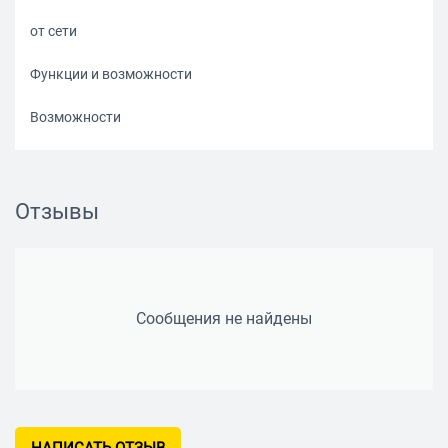
от сети
Функции и возможности
Возможности
фиксация шпинделя, регулировка частоты вращения,
блокировка кнопки включения
Отзывы
Кейс в комплекте
есть
Вес
Сообщения не найдены
0.78 кг
Дополнительно
Модификация (код производителя)