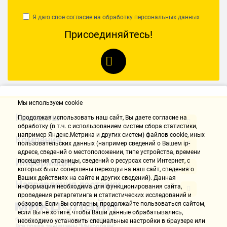
29.03.2021, 15:57
Я даю свое согласие на обработку
персональных данных
Присоединяйтесь!
НАПИСАТЬ ОТЗЫВ
Мы используем cookie
Контакты
Продолжая использовать наш cайт, Вы даете согласие на
обработку (в т.ч. с использованием систем сбора статистики,
например Яндекс.Метрика и других систем) файлов cookie, иных
Компания
пользовательских данных (например сведений о Вашем ip-
адресе, сведений о местоположении, типе устройства, времени
Информация
посещения страницы, сведений о ресурсах сети Интернет, с
которых были совершены переходы на наш сайт, сведения о
Ваших действиях на сайте и других сведений). Данная
Направления доставки
информация необходима для функционирования сайта,
проведения ретаргетинга и статистических исследований и
обзоров. Если Вы согласны, продолжайте пользоваться сайтом,
если Вы не хотите, чтобы Ваши данные обрабатывались,
необходимо установить специальные настройки в браузере или
Все права защищены "Микролайн"