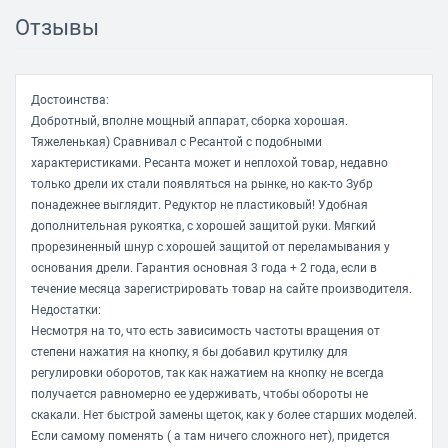
Отзывы
Функции и возможности
Работа в стойке
есть
сверлильного станка
Достоинства:
Возможности
Добротный, вполне мощный аппарат, сборка хорошая.
реверс, электронная
Тяжеленькая) Сравнивал с Ресантой с подобными
регулировка частоты
характеристиками. Ресанта может и неплохой товар, недавно
вращения
только дрели их стали появляться на рынке, но как-то Зубр
понадежнее выглядит. Редуктор не пластиковый! Удобная
Дополнительно
дополнительная рукоятка, с хорошей защитой руки. Мягкий
прорезиненный шнур с хорошей защитой от переламывания у
Приспособления
дополнительная рукоятка,
основания дрели. Гарантия основная 3 года + 2 года, если в
ограничитель глубины
течение месяца зарегистрировать товар на сайте производителя.
сверления, блокировка
Недостатки:
кнопки включения
Несмотря на то, что есть зависимость частоты вращения от
Вес
2.8 кг
степени нажатия на кнопку, я бы добавил крутилку для
Комплектация
регулировки оборотов, так как нажатием на кнопку не всегда
дополнительная рукоятка,
получается равномерно ее удерживать, чтобы обороты не
ограничитель глубины
скакали. Нет быстрой замены щеток, как у более старших моделей.
сверления
Если самому поменять ( а там ничего сложного нет), придется