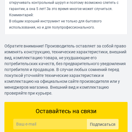
откручивать контрольный шуруп и поэтому возможно слететь с
гарантии, а она 5 лет! За это время многое может случиться.
Комментарий:
В общем хороший инструмент не только для бытового
использования, но и для полупрофессионального.
Иван И.
Обратите внимание! Производитель оставляет за собой право
29.03.2021, 15:57
изменять конструкцию, технические характеристики, внешний
вид, комплектацию товара, не ухудшающие его
потребительских качеств, без предварительного уведомления
Достоинства:
потребителя и продавцов. В случае любых сомнений перед
Металлический редуктор
покупкой уточняйте технические характеристики и
Недостатки:
комплектацию на официальном сайте производителя или у
нету
менеджеров магазина. Внешний вид и комплектацию
Комментарий:
проверяйте при курьере.
Отличная дрель. Сверлю металл. Раньше покупал дорогие, решил
сэкономить, купить эту. Работает отлично, плюс металлический
Оставайтесь на связи
редуктор очень хорошо отводит тепло. Зарегал на сайте, 5 лет
гарантии. Рекомендую!
Подписаться
Имя не указано