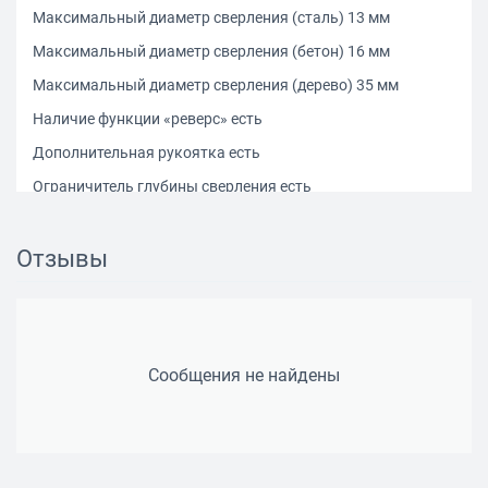
Максимальный диаметр сверления (сталь) 13 мм
Максимальный диаметр сверления (бетон) 16 мм
Максимальный диаметр сверления (дерево) 35 мм
Наличие функции «реверс» есть
Дополнительная рукоятка есть
Ограничитель глубины сверления есть
Жесткий кейс в комплекте есть
Отзывы
Особенности Универсальный инструмент для сверления
отверстий в различных материалах (дерево, сталь и т. д.).
Профессиональная дрель с мощным двигателем,
надежным ударным механизмом, продуманной
эргономикой и удобной дополнительной рукояткой
Длина инструмента 400 мм
Сообщения не найдены
Высота инструмента 290 мм
Вес инструмента 3.3 кг
Комплект поставки Дрель 1 Рукоятка дополнительная 1