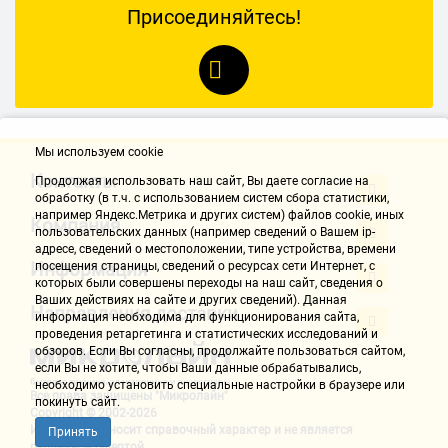
Присоединяйтесь!
Мы используем cookie
Контакты
Продолжая использовать наш cайт, Вы даете согласие на
обработку (в т.ч. с использованием систем сбора статистики,
например Яндекс.Метрика и других систем) файлов cookie, иных
Компания
пользовательских данных (например сведений о Вашем ip-
адресе, сведений о местоположении, типе устройства, времени
Информация
посещения страницы, сведений о ресурсах сети Интернет, с
которых были совершены переходы на наш сайт, сведения о
Ваших действиях на сайте и других сведений). Данная
Направления доставки
информация необходима для функционирования сайта,
проведения ретаргетинга и статистических исследований и
обзоров. Если Вы согласны, продолжайте пользоваться сайтом,
если Вы не хотите, чтобы Ваши данные обрабатывались,
необходимо установить специальные настройки в браузере или
Все права защищены "Микролайн"
покинуть сайт.
Copyright © 2002-2026
Информация носит справочный характер и не является
Принять
публичной офертой