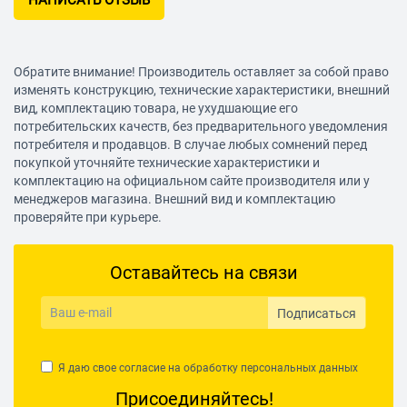
НАПИСАТЬ ОТЗЫВ
ограничитель глубины
сверления, блокировка
кнопки включения
Обратите внимание! Производитель оставляет за собой право
Вес
1.9 кг
изменять конструкцию, технические характеристики, внешний
вид, комплектацию товара, не ухудшающие его
потребительских качеств, без предварительного уведомления
потребителя и продавцов. В случае любых сомнений перед
покупкой уточняйте технические характеристики и
комплектацию на официальном сайте производителя или у
менеджеров магазина. Внешний вид и комплектацию
проверяйте при курьере.
Оставайтесь на связи
Подписаться
Я даю свое согласие на обработку
персональных данных
Присоединяйтесь!