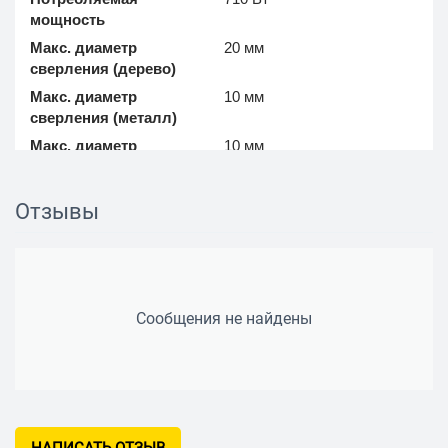
мощность
Макс. диаметр
20 мм
сверления (дерево)
Макс. диаметр
10 мм
сверления (металл)
Макс. диаметр
10 мм
сверления (бетон)
Отзывы
Функции и возможности
Работа в стойке
есть
сверлильного станка
Возможности
реверс, электронная
Сообщения не найдены
регулировка частоты
вращения
Дополнительно
Приспособления
дополнительная рукоятка,