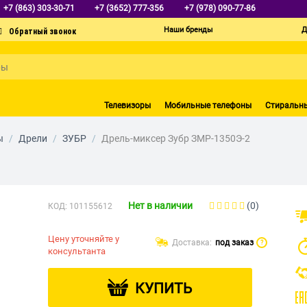
+7 (863) 303-30-71
+7 (3652) 777-356
+7 (978) 090-77-86
Наши бренды
Д
Телевизоры
Мобильные телефоны
Стиральн
ы
/
Дрели
/
ЗУБР
/
Дрель-миксер Зубр ЗМР-1350Э-2
Нет в наличии
(0)
КОД:
101155612
Цену уточняйте у
Доставка:
под заказ
?
консультанта
КУПИТЬ