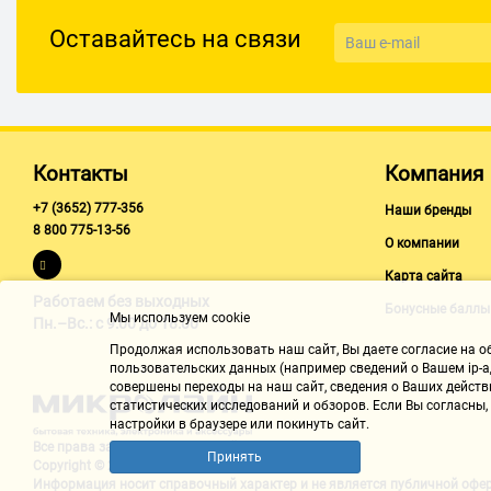
Оставайтесь на связи
Основные характеристики
Производитель
Aspor
Тип кабеля
Кабель для зарядки и синхрониз
Контакты
Компания
Кол-во разъёмов
2
+7 (3652) 777-356
Наши бренды
Тип разъёмов
USB - Lightning
8 800 775-13-56
О компании
Длина кабеля
1.2 м
Карта сайта
Цвет
Белый
Работаем без выходных
Бонусные баллы
Мы используем cookie
Пн.–Вс.: с 9:00 до 18:00
Продолжая использовать наш cайт, Вы даете согласие на обр
пользовательских данных (например сведений о Вашем ip-ад
совершены переходы на наш сайт, сведения о Ваших действ
статистических исследований и обзоров. Если Вы согласны
настройки в браузере или покинуть сайт.
Все права защищены "Микролайн"
Принять
Copyright © 2002-2026
Информация носит справочный характер и не является
публичной офе