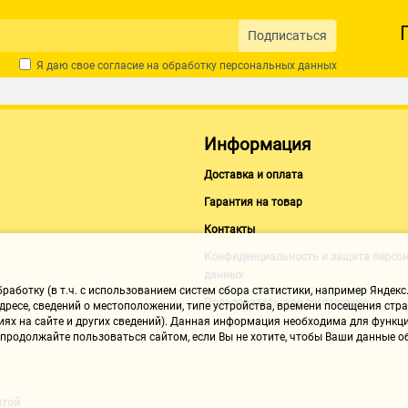
Подписаться
Я даю свое согласие на обработку
персональных данных
ации
Информация
Доставка и оплата
Гарантия на товар
Контакты
Конфиденциальность и защита персо
данных
аботку (в т.ч. с использованием систем сбора статистики, например Яндекс.
Пользовательское соглашение
ресе, сведений о местоположении, типе устройства, времени посещения стран
иях на сайте и других сведений). Данная информация необходима для функци
, продолжайте пользоваться сайтом, если Вы не хотите, чтобы Ваши данные
ртой