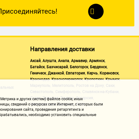
Присоединяйтесь!
Направления доставки
,
,
,
,
,
Аксай
Алушта
Анапа
Армавир
Армянск
,
,
,
,
Батайск
Бахчисарай
Белогорск
Бердянск
,
,
,
,
,
Геническ
Джанкой
Евпатория
Керчь
Кореновск
,
,
,
,
Краснодар
Красноперекопск
Кропоткин
Крымск
,
,
,
,
Мариуполь
Мелитополь
Ростов на Дону
Саки
нальных
,
,
,
Севастополь
Симферополь
Славянск-на-Кубани
,
,
,
,
Судак
Таганрог
Темрюк
Феодосия
Метрика и других систем) файлов cookie, иных
,
,
Черноморское
Щелкино
Ялта
ицы, сведений о ресурсах сети Интернет, с которых были
онирования сайта, проведения ретаргетинга и
 обрабатывались, необходимо установить специальные