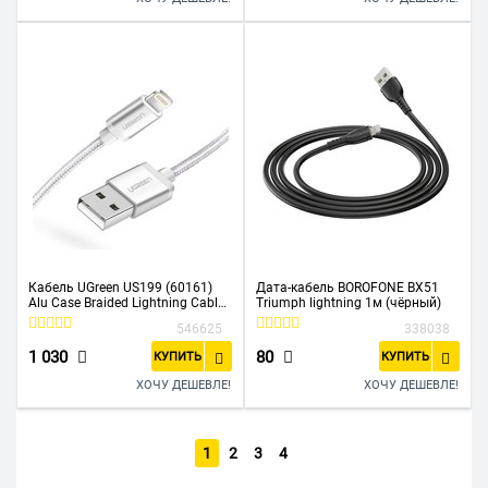
Кабель UGreen US199 (60161)
Дата-кабель BOROFONE BX51
Alu Case Braided Lightning Cable
Triumph lightning 1м (чёрный)
1 м серебристый
546625
338038
1 030
80
КУПИТЬ
КУПИТЬ
ХОЧУ ДЕШЕВЛЕ!
ХОЧУ ДЕШЕВЛЕ!
1
2
3
4