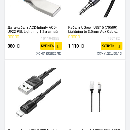
Дата-кабель ACD-Infinity ACD-
Кабель UGreen US315 (70509)
U922-P5L Lightning 1.2м синий
Lightning to 3.5mm Aux Cable
Aluminum Shell в оплетке 1 м
101194855
497182
черный
380
1 110
КУПИТЬ
КУПИТЬ
ХОЧУ ДЕШЕВЛЕ!
ХОЧУ ДЕШЕВЛЕ!