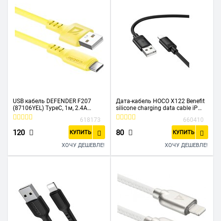
USB кабель DEFENDER F207
Дата-кабель HOCO X122 Benefit
(87106YEL) TypeC, 1м, 2.4А
silicone charging data cable iP
yellow
черный
618173
660410
120
80
КУПИТЬ
КУПИТЬ
ХОЧУ ДЕШЕВЛЕ!
ХОЧУ ДЕШЕВЛЕ!