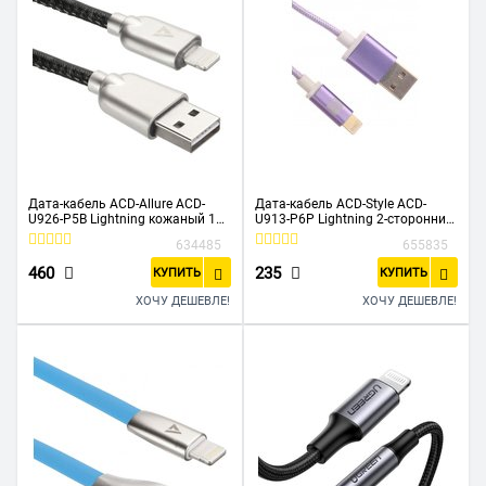
Дата-кабель ACD-Allure ACD-
Дата-кабель ACD-Style ACD-
U926-P5B Lightning кожаный 1м
U913-P6P Lightning 2-сторонние
черный
коннекторы нейлон 1м
634485
655835
фиолетовый
460
235
КУПИТЬ
КУПИТЬ
ХОЧУ ДЕШЕВЛЕ!
ХОЧУ ДЕШЕВЛЕ!