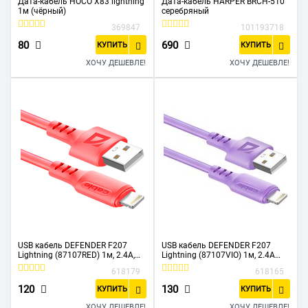
Дата-кабель HOCO X83 lightning
Дата-кабель HARPER BRCH-510
1м (чёрный)
серебряный
369847
101193718
80
690
КУПИТЬ
КУПИТЬ
ХОЧУ ДЕШЕВЛЕ!
ХОЧУ ДЕШЕВЛЕ!
USB кабель DEFENDER F207
USB кабель DEFENDER F207
Lightning (87107RED) 1м, 2.4А,
Lightning (87107VIO) 1м, 2.4А
силикон red
violet
618179
618165
120
130
КУПИТЬ
КУПИТЬ
ХОЧУ ДЕШЕВЛЕ!
ХОЧУ ДЕШЕВЛЕ!