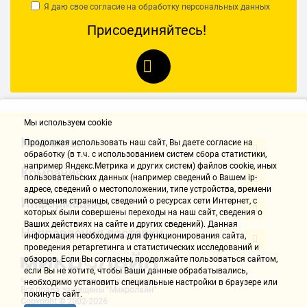
Я даю свое согласие на обработку
персональных данных
Присоединяйтесь!
Мы используем cookie
Контакты
Продолжая использовать наш cайт, Вы даете согласие на
обработку (в т.ч. с использованием систем сбора статистики,
например Яндекс.Метрика и других систем) файлов cookie, иных
Компания
пользовательских данных (например сведений о Вашем ip-
адресе, сведений о местоположении, типе устройства, времени
Информация
посещения страницы, сведений о ресурсах сети Интернет, с
которых были совершены переходы на наш сайт, сведения о
Ваших действиях на сайте и других сведений). Данная
Направления доставки
информация необходима для функционирования сайта,
проведения ретаргетинга и статистических исследований и
обзоров. Если Вы согласны, продолжайте пользоваться сайтом,
если Вы не хотите, чтобы Ваши данные обрабатывались,
необходимо установить специальные настройки в браузере или
Все права защищены "Микролайн"
покинуть сайт.
Copyright © 2002-2026