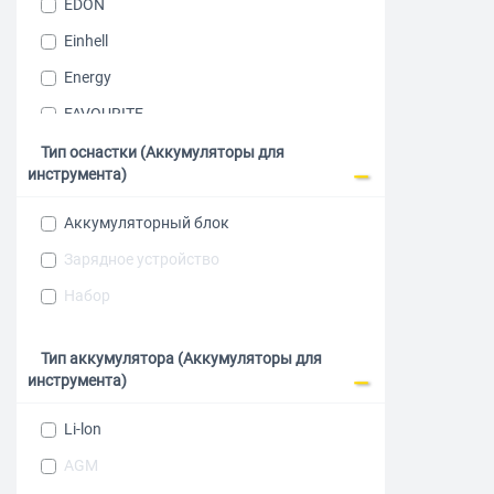
EDON
Einhell
Energy
FAVOURITE
Green
Тип оснастки (Аккумуляторы для
инструмента)
KLPRO
Leoch DJW
Аккумуляторный блок
Metabo
Зарядное устройство
P.I.T.
Набор
PATRIOT
Тип аккумулятора (Аккумуляторы для
Ryobi
инструмента)
Sturm
Li-lon
TopOn
AGM
WORX