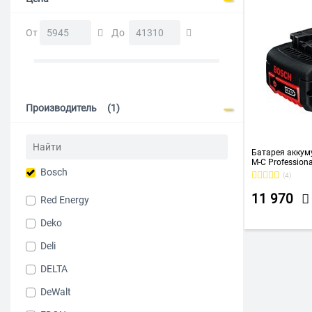
От
До
Производитель
(1)
Батарея аккум
M-C Professiona
Bosch
(1600A002U5)
(4)
11 970
Red Energy
Deko
Deli
DELTA
DeWalt