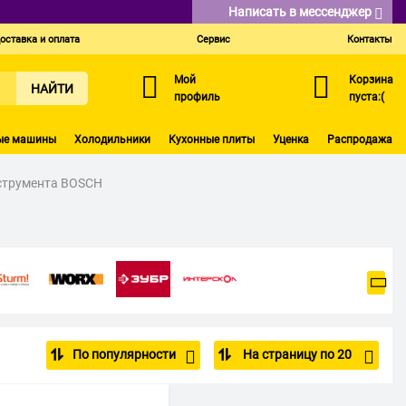
Написать в мессенджер
оставка и оплата
Сервис
Контакты
Мой
Корзина
НАЙТИ
профиль
пуста:(
ые машины
Холодильники
Кухонные плиты
Уценка
Распродажа
струмента BOSCH
По популярности
На страницу по 20