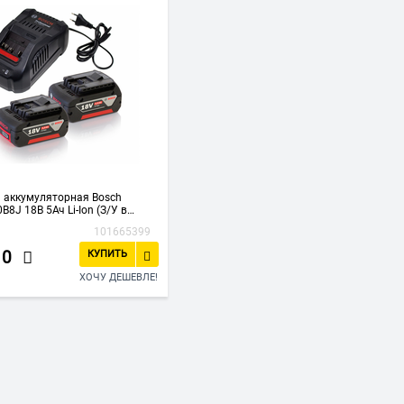
 аккумуляторная Bosch
B8J 18В 5Ач Li-Ion (З/У в
101665399
10
КУПИТЬ
ХОЧУ ДЕШЕВЛЕ!