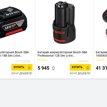
уляторная Bosch GBA
Батарея аккумуляторная Bosch GBA
Батарея
l 18В 5Ач Li-Ion
Professional 12В 3Ач Li-Ion
1600A00
(1600A00X79)
компл.)
101155535
326992
5 945
41 3
КУПИТЬ
КУПИТЬ
ХОЧУ ДЕШЕВЛЕ!
ХОЧУ ДЕШЕВЛЕ!