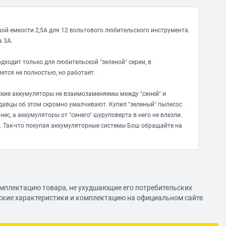
ой емкости 2,5А для 12 вольтового любительского инструмента.
 3А.
дходит только для любительской "зеленой" серии, в
тся не полностью, но работает.
ские аккумуляторы не взаимозаменяемы между "синей" и
одавцы об этом скромно умалчивают. Купил "зеленый" пылесос
нес, а аккумуляторы от "синего" шуруповерта в него не влезли.
 Так-что покупая аккумуляторные системы Бош обращайте на
омплектацию товара, не ухудшающие его потребительских
еские характеристики и комплектацию на официальном сайте