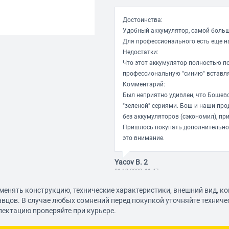
Достоинства:
Удобный аккумулятор, самой больш
Для профессионального есть еще на
Недостатки:
Что этот аккумулятор полностью по
профессиональную "синию" вставляе
Комментарий:
Был неприятно удивлен, что Бошев
"зеленой" сериями. Бош и наши пр
без аккумуляторов (сэкономил), при
Пришлось покупать дополнительно.
это внимание.
Yacov B. 2
01.12.2020, 11:47
менять конструкцию, технические характеристики, внешний вид, к
авцов. В случае любых сомнений перед покупкой уточняйте технич
Достоинства:
лектацию проверяйте при курьере.
Большой объём,хорошая цена
Недостатки: