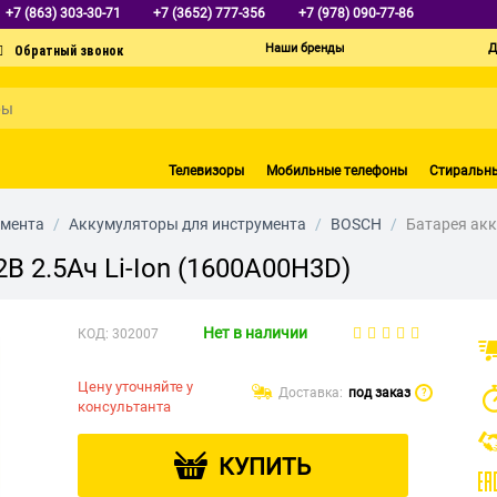
+7 (863) 303-30-71
+7 (3652) 777-356
+7 (978) 090-77-86
Наши бренды
Д
Телевизоры
Мобильные телефоны
Стиральн
умента
/
Аккумуляторы для инструмента
/
BOSCH
/
Батарея акк
В 2.5Ач Li-Ion (1600A00H3D)
Нет в наличии
КОД:
302007
Цену уточняйте у
Доставка:
под заказ
?
консультанта
КУПИТЬ