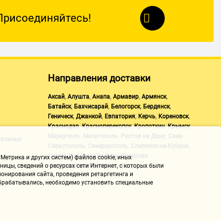
Присоединяйтесь!
Направления доставки
,
,
,
,
,
Аксай
Алушта
Анапа
Армавир
Армянск
,
,
,
,
Батайск
Бахчисарай
Белогорск
Бердянск
,
,
,
,
,
Геническ
Джанкой
Евпатория
Керчь
Кореновск
ром, неудобно, теперь нет проблем.
,
,
,
,
Краснодар
Красноперекопск
Кропоткин
Крымск
,
,
,
,
Мариуполь
Мелитополь
Ростов на Дону
Саки
нальных
,
,
,
Севастополь
Симферополь
Славянск-на-Кубани
,
,
,
,
Судак
Таганрог
Темрюк
Феодосия
Метрика и других систем) файлов cookie, иных
,
,
Черноморское
Щелкино
Ялта
ицы, сведений о ресурсах сети Интернет, с которых были
онирования сайта, проведения ретаргетинга и
 обрабатывались, необходимо установить специальные