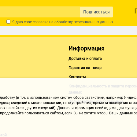
Нет замечаний
Подписаться
денис с. 2
Я даю свое согласие на обработку
персональных данных
01.12.2020, 11:47
Достоинства:
Информация
работает без проблем
Недостатки:
Доставка и оплата
нет
Гарантия на товар
Комментарий:
был шуруповерт с одним аккумулято
Контакты
Конфиденциальность и защита персо
феликс к. 3
данных
01.12.2020, 11:47
аботку (в т.ч. с использованием систем сбора статистики, например Яндекс.
Пользовательское соглашение
ресе, сведений о местоположении, типе устройства, времени посещения стран
иях на сайте и других сведений). Данная информация необходима для функци
, продолжайте пользоваться сайтом, если Вы не хотите, чтобы Ваши данные
Достоинства:
Ёмкость
Недостатки:
На Зелёную серию дороговат
ртой