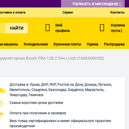
Написать в мессенджер
оставка и оплата
Сервис
Контакты
Мой
Корзина
НАЙТИ
профиль
пуста:(
ые машины
Холодильники
Кухонные плиты
Уценка
Распродажа
умуляторная Bosch PBA 12В 2.5Ач Li-Ion (1600A00H3D)
Доставка в: Крым, ДНР, ЛНР, Ростов на Дону, Донецк, Луганск,
Мелитополь, Скадовск, Краснодар, Бердянск, Мариуполь,
Энергодар, Геническ.
Самые короткие сроки доставки
Оплата при получении и проверке
Весь товар сертифицирован и имеет официальную гарантию
производителя