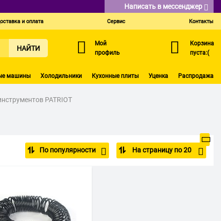
Написать в мессенджер
оставка и оплата
Сервис
Контакты
Мой
Корзина
НАЙТИ
профиль
пуста:(
ые машины
Холодильники
Кухонные плиты
Уценка
Распродажа
инструментов PATRIOT
По популярности
На страницу по 20