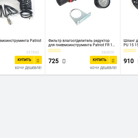
вмоинструмента Patriot
Фильтр влагоотделитель редуктор
Шланг д
для пневмоинструмента Patriot FR 180
PU 15 1
700л/мин
337842
384850
725
910
КУПИТЬ
КУПИТЬ
ХОЧУ ДЕШЕВЛЕ!
ХОЧУ ДЕШЕВЛЕ!