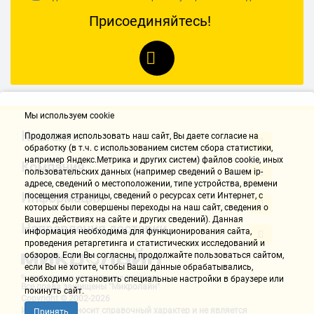
Присоединяйтесь!
Мы используем cookie
Контакты
Продолжая использовать наш cайт, Вы даете согласие на
обработку (в т.ч. с использованием систем сбора статистики,
например Яндекс.Метрика и других систем) файлов cookie, иных
Компания
пользовательских данных (например сведений о Вашем ip-
адресе, сведений о местоположении, типе устройства, времени
Информация
посещения страницы, сведений о ресурсах сети Интернет, с
которых были совершены переходы на наш сайт, сведения о
Ваших действиях на сайте и других сведений). Данная
Направления доставки
информация необходима для функционирования сайта,
проведения ретаргетинга и статистических исследований и
обзоров. Если Вы согласны, продолжайте пользоваться сайтом,
если Вы не хотите, чтобы Ваши данные обрабатывались,
необходимо установить специальные настройки в браузере или
Все права защищены "Микролайн"
покинуть сайт.
Copyright © 2002-2026
Информация носит справочный характер и не является
Принять