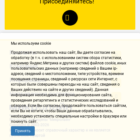
Присоединяйтесь!
Мы используем cookie
Контакты
Продолжая использовать наш cайт, Вы даете согласие на
обработку (в т.ч. с использованием систем сбора статистики,
например Яндекс.Метрика и других систем) файлов cookie, иных
Компания
пользовательских данных (например сведений о Вашем ip-
адресе, сведений о местоположении, типе устройства, времени
Информация
посещения страницы, сведений о ресурсах сети Интернет, с
которых были совершены переходы на наш сайт, сведения о
Ваших действиях на сайте и других сведений). Данная
Направления доставки
информация необходима для функционирования сайта,
проведения ретаргетинга и статистических исследований и
обзоров. Если Вы согласны, продолжайте пользоваться сайтом,
если Вы не хотите, чтобы Ваши данные обрабатывались,
необходимо установить специальные настройки в браузере или
Все права защищены "Микролайн"
покинуть сайт.
Copyright © 2002-2026
Информация носит справочный характер и не является
Принять
публичной офертой