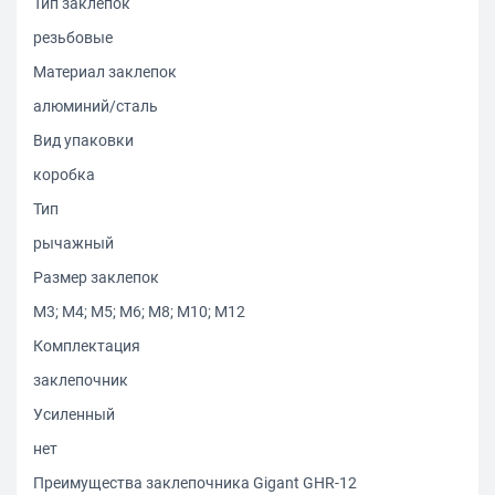
Тип заклепок
резьбовые
Материал заклепок
алюминий/сталь
Вид упаковки
коробка
Тип
рычажный
Размер заклепок
М3; М4; М5; М6; М8; М10; М12
Комплектация
заклепочник
Усиленный
нет
Преимущества заклепочника Gigant GHR-12