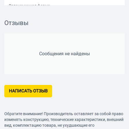
Эргономичная форма.
Оправа из высокопрочной хромомолибденовой стали —
долговечность и стойкость к механическим нагрузкам.
Отзывы
Длина: 250 мм;
Размах: 360 мм;
Долгий срок службы Gigant М3-М12 GHR-12.
Сообщения не найдены
НАПИСАТЬ ОТЗЫВ
Обратите внимание! Производитель оставляет за собой право
изменять конструкцию, технические характеристики, внешний
вид, комплектацию товара, не ухудшающие его