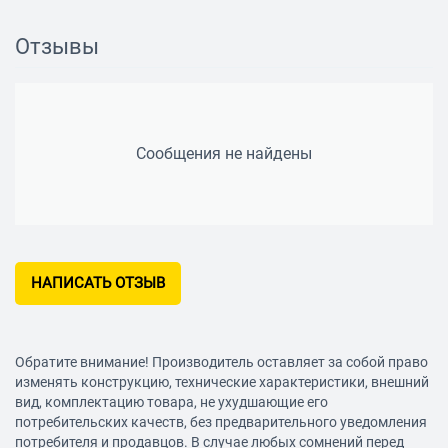
есть
Отзывы
Совместимые операционные системы
Windows 2000/XP/Vista/7 и выше
Дополнительно
Сообщения не найдены
Конструкция
крепление на мониторе, кнопка быстрой фотосъемки
Длина кабеля
1.45 м
НАПИСАТЬ ОТЗЫВ
Обратите внимание! Производитель оставляет за собой право
изменять конструкцию, технические характеристики, внешний
вид, комплектацию товара, не ухудшающие его
потребительских качеств, без предварительного уведомления
потребителя и продавцов. В случае любых сомнений перед