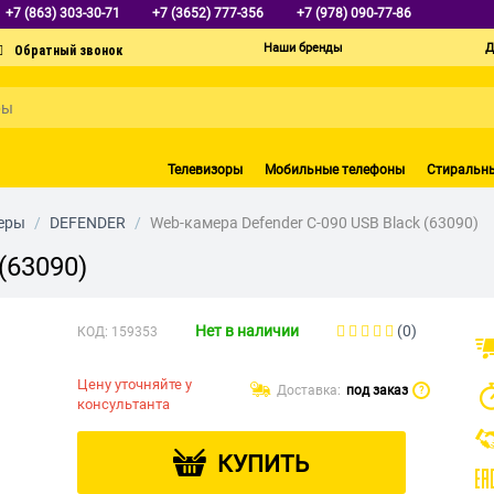
+7 (863) 303-30-71
+7 (3652) 777-356
+7 (978) 090-77-86
Наши бренды
Д
Телевизоры
Мобильные телефоны
Стиральн
еры
/
DEFENDER
/
Web-камера Defender C-090 USB Black (63090)
(63090)
Нет в наличии
(0)
КОД:
159353
Цену уточняйте у
Доставка:
под заказ
?
консультанта
КУПИТЬ