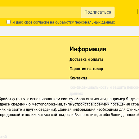
Подписаться
Я даю свое согласие на обработку
персональных данных
Информация
Доставка и оплата
Гарантия на товар
Контакты
Конфиденциальность и защита персо
данных
аботку (в т.ч. с использованием систем сбора статистики, например Яндекс.
Пользовательское соглашение
ресе, сведений о местоположении, типе устройства, времени посещения стран
иях на сайте и других сведений). Данная информация необходима для функци
, продолжайте пользоваться сайтом, если Вы не хотите, чтобы Ваши данные
ртой