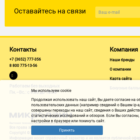
Оставайтесь на связи
Дополнительно
Угол обзора объектива
45 град.
Конструкция
Контакты
Компания
крепление на мониторе, кнопка быстрой фотосъемки
+7 (3652) 777-356
Наши бренды
Дополнительная информация
8 800 775-13-56
О компании
различные цветовые решения
Карта сайта
Работаем без выходных
Бонусные баллы
Мы используем cookie
Пн.–Вс.: с 9:00 до 18:00
Продолжая использовать наш cайт, Вы даете согласие на обр
пользовательских данных (например сведений о Вашем ip-ад
совершены переходы на наш сайт, сведения о Ваших действ
статистических исследований и обзоров. Если Вы согласны
настройки в браузере или покинуть сайт.
Все права защищены "Микролайн"
Принять
Copyright © 2002-2026
Информация носит справочный характер и не является
публичной офе