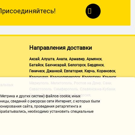
Присоединяйтесь!
Направления доставки
,
,
,
,
,
Аксай
Алушта
Анапа
Армавир
Армянск
,
,
,
,
Батайск
Бахчисарай
Белогорск
Бердянск
,
,
,
,
,
Геническ
Джанкой
Евпатория
Керчь
Кореновск
,
,
,
,
Краснодар
Красноперекопск
Кропоткин
Крымск
,
,
,
,
Мариуполь
Мелитополь
Ростов на Дону
Саки
нальных
,
,
,
Севастополь
Симферополь
Славянск-на-Кубани
,
,
,
,
Судак
Таганрог
Темрюк
Феодосия
Метрика и других систем) файлов cookie, иных
,
,
Черноморское
Щелкино
Ялта
ицы, сведений о ресурсах сети Интернет, с которых были
онирования сайта, проведения ретаргетинга и
 обрабатывались, необходимо установить специальные