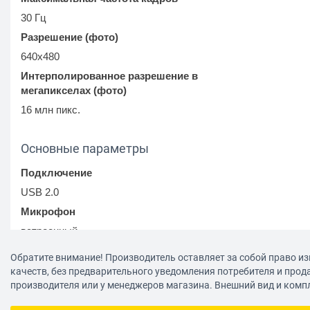
30 Гц
Разрешение (фото)
640x480
Интерполированное разрешение в
мегапикселах (фото)
16 млн пикс.
Основные параметры
Подключение
USB 2.0
Микрофон
встроенный
Фокусировка
Обратите внимание! Производитель оставляет за собой право из
ручная
качеств, без предварительного уведомления потребителя и прод
производителя или у менеджеров магазина. Внешний вид и комп
Совместимые операционные системы
Windows 2000/XP/Vista/7