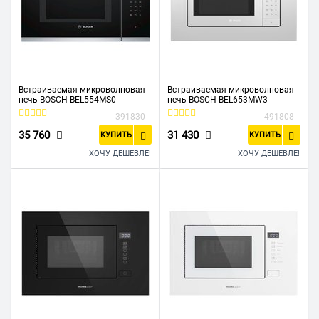
Встраиваемая микроволновая
Встраиваемая микроволновая
печь BOSCH BEL554MS0
печь BOSCH BEL653MW3
391830
491808
35 760
31 430
КУПИТЬ
КУПИТЬ
ХОЧУ ДЕШЕВЛЕ!
ХОЧУ ДЕШЕВЛЕ!