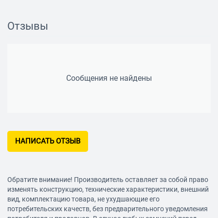
Функции и возможности
Функции терморегулятор
Отзывы
защита от перегрева
защита от избыточного давления
Общее
Сообщения не найдены
Дисплей
Органы управления спереди
Подключение труб снизу
Габариты (ВхШхГ) 99x51.6x27 см
НАПИСАТЬ ОТЗЫВ
Вес 17 кг
Обратите внимание! Производитель оставляет за собой право
изменять конструкцию, технические характеристики, внешний
вид, комплектацию товара, не ухудшающие его
потребительских качеств, без предварительного уведомления