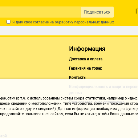
Подписаться
Я даю свое согласие на обработку
персональных данных
Информация
Доставка и оплата
Гарантия на товар
Контакты
Конфиденциальность и защита персо
данных
аботку (в т.ч. с использованием систем сбора статистики, например Яндекс.
Пользовательское соглашение
ресе, сведений о местоположении, типе устройства, времени посещения стран
иях на сайте и других сведений). Данная информация необходима для функци
, продолжайте пользоваться сайтом, если Вы не хотите, чтобы Ваши данные
ртой