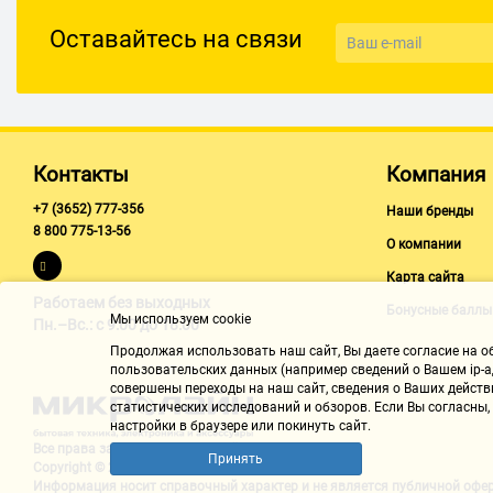
Производительность
Оставайтесь на связи
3 л/мин
Максимальное давление воды (бар)
7 бар
Минимальное давление воды (бар)
Контакты
Компания
0.5 бар
+7 (3652) 777-356
Наши бренды
8 800 775-13-56
Максимальная температура нагрева воды (°С)
О компании
75 °С
Карта сайта
Работаем без выходных
Номинальная мощность
Бонусные баллы
Мы используем cookie
Пн.–Вс.: с 9:00 до 18:00
2 кВт
Продолжая использовать наш cайт, Вы даете согласие на обр
пользовательских данных (например сведений о Вашем ip-ад
Нагревательный элемент
совершены переходы на наш сайт, сведения о Ваших действ
трубчатый
статистических исследований и обзоров. Если Вы согласны
настройки в браузере или покинуть сайт.
Покрытие внутреннего бака
Все права защищены "Микролайн"
Принять
Copyright © 2002-2026
нержавеющая сталь
Информация носит справочный характер и не является
публичной офе