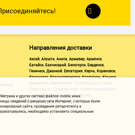
Присоединяйтесь!
Направления доставки
,
,
,
,
,
Аксай
Алушта
Анапа
Армавир
Армянск
,
,
,
,
Батайск
Бахчисарай
Белогорск
Бердянск
,
,
,
,
,
Геническ
Джанкой
Евпатория
Керчь
Кореновск
,
,
,
,
Краснодар
Красноперекопск
Кропоткин
Крымск
,
,
,
,
Мариуполь
Мелитополь
Ростов на Дону
Саки
нальных
,
,
,
Севастополь
Симферополь
Славянск-на-Кубани
,
,
,
,
Судак
Таганрог
Темрюк
Феодосия
Метрика и других систем) файлов cookie, иных
,
,
Черноморское
Щелкино
Ялта
ицы, сведений о ресурсах сети Интернет, с которых были
онирования сайта, проведения ретаргетинга и
 обрабатывались, необходимо установить специальные