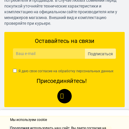
потребителя и продавцов. В случае любых сомнений перед
ТЭН
покупкой уточняйте технические характеристики и
комплектацию на официальном сайте производителя или у
Материал нагревательного элемента
менеджеров магазина. Внешний вид и комплектацию
медь
проверяйте при курьере.
Мощность ТЭНов
Оставайтесь на связи
1.50 кВт
Монтаж и комплектация
Подписаться
Установка
вертикальная, нижняя подводка, способ крепления:
Я даю свое согласие на обработку
персональных данных
настенный
Присоединяйтесь!
Мы используем cookie
Контакты
Продолжая использовать наш cайт, Вы даете согласие на