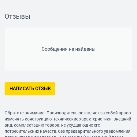
Ограничение температуры нагрева
есть
Отзывы
Системы защиты
Защита
от перегрева
Сообщения не найдены
Защитный анод
магниевый
Количество анодов
1
НАПИСАТЬ ОТЗЫВ
Характеристики накопительных водонагревателей
Внутреннее покрытие бака
эмаль
Обратите внимание! Производитель оставляет за собой право
Характеристика нагревательных элементов и
изменять конструкцию, технические характеристики, внешний
теплообменников
вид, комплектацию товара, не ухудшающие его
потребительских качеств, без предварительного уведомления
Электрический нагревательный элемент