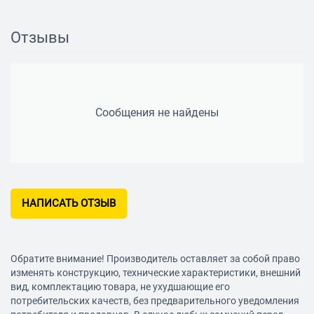
Ограничение температуры нагрева
есть
Отзывы
Системы защиты
Защита
от перегрева
Сообщения не найдены
Защитный анод
магниевый
Количество анодов
1
НАПИСАТЬ ОТЗЫВ
Характеристики накопительных водонагревателей
Внутреннее покрытие бака
эмаль
Обратите внимание! Производитель оставляет за собой право
Характеристика нагревательных элементов и
изменять конструкцию, технические характеристики, внешний
теплообменников
вид, комплектацию товара, не ухудшающие его
потребительских качеств, без предварительного уведомления
Электрический нагревательный элемент