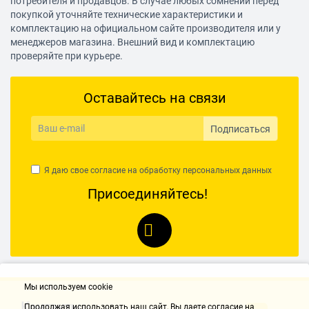
потребителя и продавцов. В случае любых сомнений перед
ТЭН
покупкой уточняйте технические характеристики и
комплектацию на официальном сайте производителя или у
Материал нагревательного элемента
менеджеров магазина. Внешний вид и комплектацию
медь
проверяйте при курьере.
Мощность ТЭНов
Оставайтесь на связи
1.50 кВт
Монтаж и комплектация
Подписаться
Установка
вертикальная, нижняя подводка, способ крепления:
Я даю свое согласие на обработку
персональных данных
настенный
Присоединяйтесь!
Мы используем cookie
Контакты
Продолжая использовать наш cайт, Вы даете согласие на