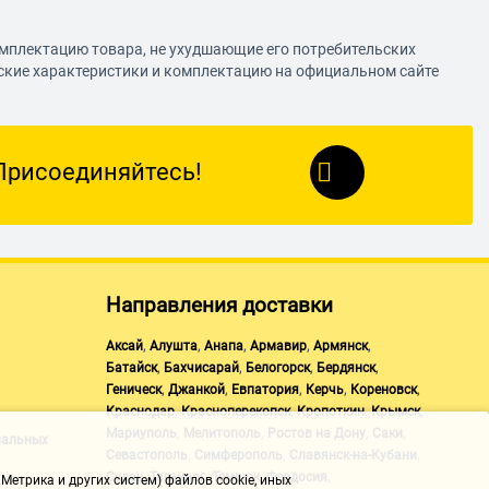
омплектацию товара, не ухудшающие его потребительских
еские характеристики и комплектацию на официальном сайте
Присоединяйтесь!
Направления доставки
,
,
,
,
,
Аксай
Алушта
Анапа
Армавир
Армянск
,
,
,
,
Батайск
Бахчисарай
Белогорск
Бердянск
,
,
,
,
,
Геническ
Джанкой
Евпатория
Керчь
Кореновск
,
,
,
,
Краснодар
Красноперекопск
Кропоткин
Крымск
,
,
,
,
Мариуполь
Мелитополь
Ростов на Дону
Саки
нальных
,
,
,
Севастополь
Симферополь
Славянск-на-Кубани
,
,
,
,
Судак
Таганрог
Темрюк
Феодосия
Метрика и других систем) файлов cookie, иных