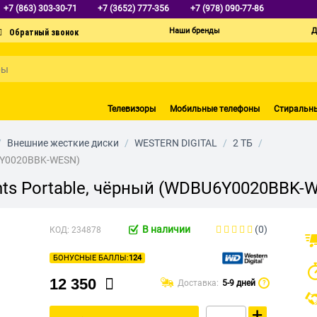
+7 (863) 303-30-71
+7 (3652) 777-356
+7 (978) 090-77-86
Наши бренды
Д
Телевизоры
Мобильные телефоны
Стиральн
/
Внешние жесткие диски
/
WESTERN DIGITAL
/
2 ТБ
/
U6Y0020BBK-WESN)
ts Portable, чёрный (WDBU6Y0020BBK-
В наличии
(0)
КОД:
234878
БОНУСНЫЕ БАЛЛЫ:
124
12 350
Доставка:
5-9 дней
?
+