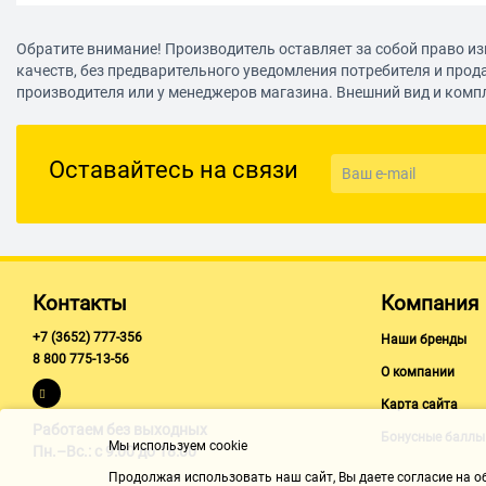
USB 3.0
Обратите внимание! Производитель оставляет за собой право из
Макс. скорость интерфейса
качеств, без предварительного уведомления потребителя и прод
500 МБ/с
производителя или у менеджеров магазина. Внешний вид и комп
Дополнительно
Ширина
Оставайтесь на связи
82 мм
Высота
21 мм
Длина
Контакты
Компания
111 мм
+7 (3652) 777-356
Наши бренды
Вес
8 800 775-13-56
О компании
230 г
Карта сайта
Работаем без выходных
Бонусные баллы
Мы используем cookie
Пн.–Вс.: с 9:00 до 18:00
Продолжая использовать наш cайт, Вы даете согласие на обр