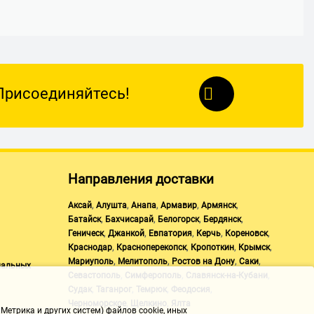
Присоединяйтесь!
Направления доставки
,
,
,
,
,
Аксай
Алушта
Анапа
Армавир
Армянск
,
,
,
,
Батайск
Бахчисарай
Белогорск
Бердянск
,
,
,
,
,
Геническ
Джанкой
Евпатория
Керчь
Кореновск
,
,
,
,
Краснодар
Красноперекопск
Кропоткин
Крымск
,
,
,
,
Мариуполь
Мелитополь
Ростов на Дону
Саки
нальных
,
,
,
Севастополь
Симферополь
Славянск-на-Кубани
,
,
,
,
Судак
Таганрог
Темрюк
Феодосия
,
,
Черноморское
Щелкино
Ялта
Метрика и других систем) файлов cookie, иных