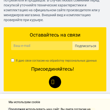
потребителя и продавцов. В случае любых сомнений перед
покупкой уточняйте технические характеристики и
Режимы
комплектацию на официальном сайте производителя или у
менеджеров магазина. Внешний вид и комплектацию
автостарт записи
проверяйте при курьере.
Формат записи/видеокодек
AVI / Motion JPEG
Оставайтесь на связи
Питание
Питание
Подписаться
от аккумулятора, от бортовой сети автомобиля
Формат аккумулятора
Я даю свое согласие на обработку
персональных данных
Присоединяйтесь!
собственный
Емкость аккумулятора
180 мАч
Экран
Диагональ
Мы используем cookie
1.5"
Контакты
Продолжая использовать наш cайт, Вы даете согласие на