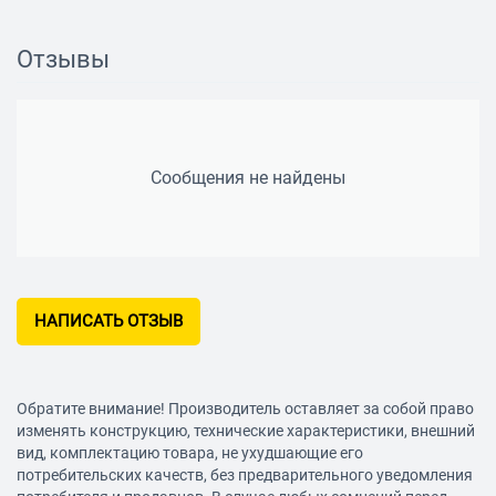
времени и даты
Звук
Отзывы
встроенный микрофон (с возможностью отключения)
Камера
Матрица
Сообщения не найдены
1 млн пикс.
Угол обзора
140° (по диагонали)
Режим фотосъемки
НАПИСАТЬ ОТЗЫВ
есть
Запись видео
Длительность ролика
Обратите внимание! Производитель оставляет за собой право
1 мин, 2 мин, 3 мин, 5 мин
изменять конструкцию, технические характеристики, внешний
вид, комплектацию товара, не ухудшающие его
Запись события в отдельный файл
потребительских качеств, без предварительного уведомления
есть