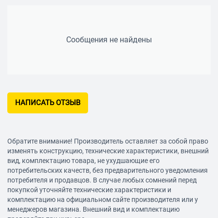
Формат фото 4000x3000(12M);2592x1944(5M);
2048x1536(3M); JPEG
Встроенный (сменный) аккумулятор Есть 500 mA/h
Сообщения не найдены
Комплектация Автомобильное зарядное устройство,
держатель; USB кабель, инструкция на русском,
гарантийный талон.
Русское меню Есть
Размеры 85x 52 x 32мм
НАПИСАТЬ ОТЗЫВ
Обратите внимание! Производитель оставляет за собой право
изменять конструкцию, технические характеристики, внешний
вид, комплектацию товара, не ухудшающие его
потребительских качеств, без предварительного уведомления
потребителя и продавцов. В случае любых сомнений перед
покупкой уточняйте технические характеристики и
комплектацию на официальном сайте производителя или у
менеджеров магазина. Внешний вид и комплектацию