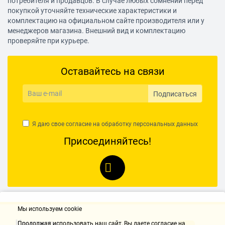
потребителя и продавцов. В случае любых сомнений перед
Питание
покупкой уточняйте технические характеристики и
комплектацию на официальном сайте производителя или у
Питание
от аккумулятора, от
менеджеров магазина. Внешний вид и комплектацию
бортовой сети автомобиля
проверяйте при курьере.
Формат аккумулятора
собственный
Оставайтесь на связи
Емкость аккумулятора
180 мАч
Подписаться
Экран
Я даю свое согласие на обработку
персональных данных
Диагональ
2.7"
Присоединяйтесь!
Разрешение
320x240
Подключение
Выходы
HDMI, видео композитный
Мы используем cookie
Подключение к компьютеру
есть
Контакты
Продолжая использовать наш cайт, Вы даете согласие на