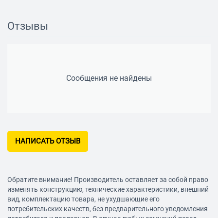
отключения), встроенный
динамик
Отзывы
Камера
Угол обзора
140° (по диагонали)
Сообщения не найдены
Ночной режим
есть, ИК-подсветка
Режим фотосъемки
есть
Запись видео
НАПИСАТЬ ОТЗЫВ
Длительность ролика
1 мин, 2 мин, 3 мин, 5 мин, 10
мин
Режимы
отключение по таймеру
Обратите внимание! Производитель оставляет за собой право
изменять конструкцию, технические характеристики, внешний
Формат записи/видеокодек
AVI / Motion JPEG
вид, комплектацию товара, не ухудшающие его
потребительских качеств, без предварительного уведомления