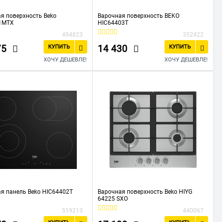
я поверхность Beko
Варочная поверхность BEKO
01MTX
HIC64403T
494823
352422
75
14 430
КУПИТЬ
КУПИТЬ
ХОЧУ ДЕШЕВЛЕ!
ХОЧУ ДЕШЕВЛЕ!
я панель Beko HIC64402T
Варочная поверхность Beko HIYG
64225 SXO
519213
440067