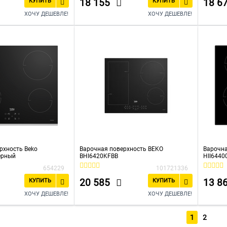
18 155
18 6
КУПИТЬ
КУПИТЬ
ХОЧУ ДЕШЕВЛЕ!
ХОЧУ ДЕШЕВЛЕ!
рхность Beko
Варочная поверхность BEKO
Варочна
ерный
BHI6420KFBB
HII6440
654229
101721336
20 585
13 8
КУПИТЬ
КУПИТЬ
ХОЧУ ДЕШЕВЛЕ!
ХОЧУ ДЕШЕВЛЕ!
1
2