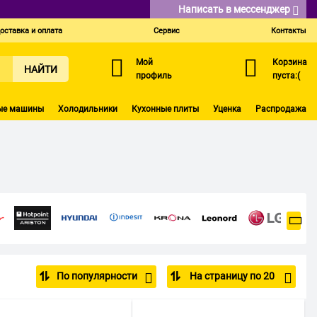
Написать в мессенджер
оставка и оплата
Сервис
Контакты
Мой
Корзина
НАЙТИ
профиль
пуста:(
ые машины
Холодильники
Кухонные плиты
Уценка
Распродажа
По популярности
На страницу по 20