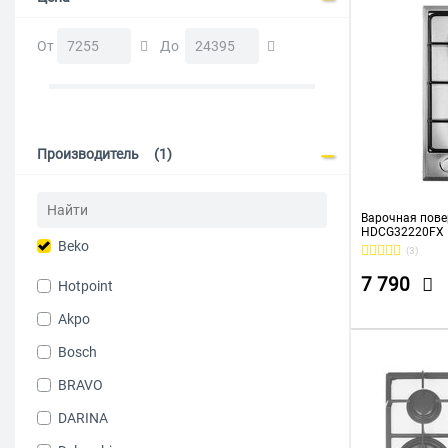
От
До
Производитель
(1)
Варочная пове
HDCG32220FX
Beko
(3)
7 790
Hotpoint
Akpo
Bosch
BRAVO
DARINA