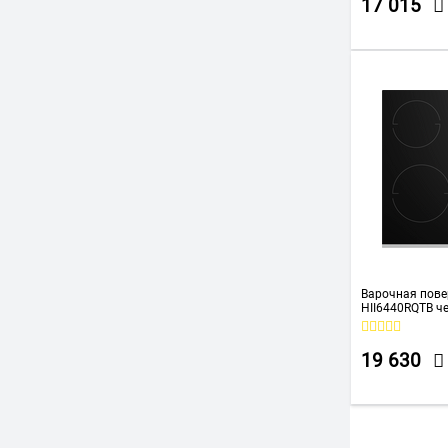
17 015
THOMSON
Vitek
Weissgauff
WILLMARK
ZUGEL
Варочная пове
HII6440RQTB ч
19 630