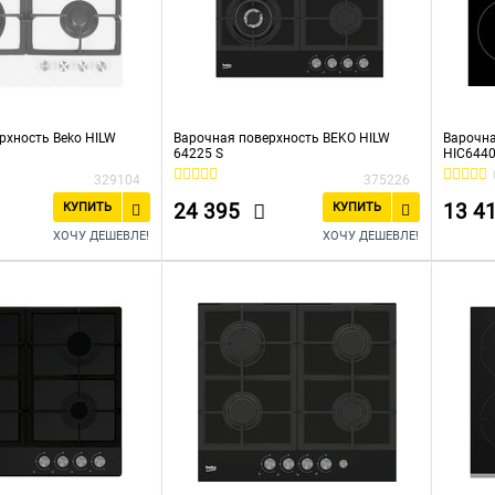
рхность Beko HILW
Варочная поверхность BEKO HILW
Варочна
64225 S
HIC644
329104
375226
24 395
13 4
КУПИТЬ
КУПИТЬ
ХОЧУ ДЕШЕВЛЕ!
ХОЧУ ДЕШЕВЛЕ!