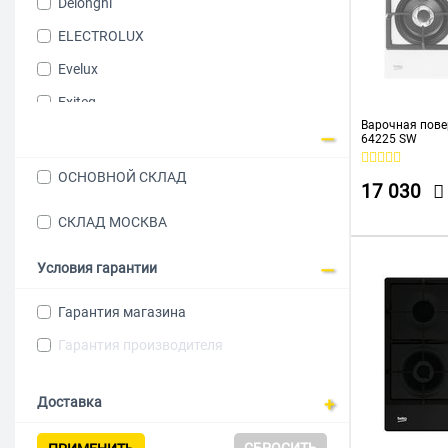
Delonghi
ELECTROLUX
Evelux
Exiteq
Варочная пове
GEFEST
64225 SW
Gorenje
ОСНОВНОЙ СКЛАД
17 030
Graude
СКЛАД МОСКВА
GRUNDIG
Hansa
Условия гарантии
HOMSair
Гарантия магазина
Hotpoint-Ariston
Гарантия производителя
Hyundai
INDESIT
Доставка
Kaiser
СБРОСИТЬ