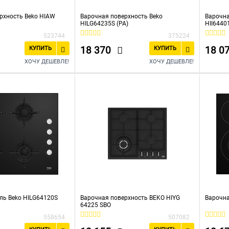
рхность Beko HIAW
Варочная поверхность Beko
Варочна
HILG64235S (РА)
HII644
523744
375224
18 370
18 0
КУПИТЬ
КУПИТЬ
ХОЧУ ДЕШЕВЛЕ!
ХОЧУ ДЕШЕВЛЕ!
ль Beko HILG64120S
Варочная поверхность BEKO HIYG
Варочна
64225 SBO
558654
507082