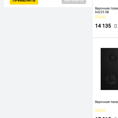
ПРИМЕНИТЬ
Konigin
Варочная пове
64225 SB
KRONA
Leonord
14 135
LG
MBS
Meferi
Midea
Miele
Monsher
Samsung
Schaub Lorenz
SIEMENS
Варочная пане
Simfer
SMEG