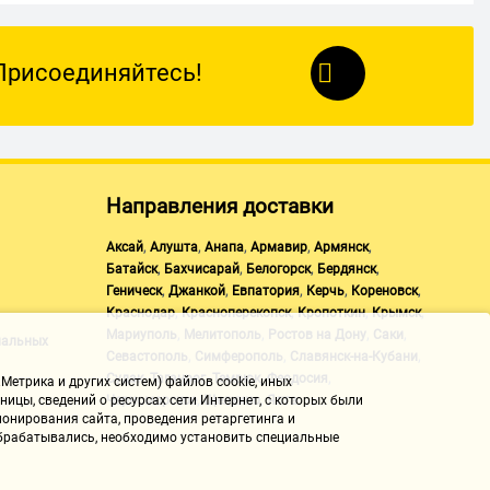
Присоединяйтесь!
Направления доставки
,
,
,
,
,
Аксай
Алушта
Анапа
Армавир
Армянск
,
,
,
,
Батайск
Бахчисарай
Белогорск
Бердянск
,
,
,
,
,
Геническ
Джанкой
Евпатория
Керчь
Кореновск
,
,
,
,
Краснодар
Красноперекопск
Кропоткин
Крымск
,
,
,
,
Мариуполь
Мелитополь
Ростов на Дону
Саки
нальных
,
,
,
Севастополь
Симферополь
Славянск-на-Кубани
,
,
,
,
Судак
Таганрог
Темрюк
Феодосия
Метрика и других систем) файлов cookie, иных
,
,
Черноморское
Щелкино
Ялта
ицы, сведений о ресурсах сети Интернет, с которых были
онирования сайта, проведения ретаргетинга и
 обрабатывались, необходимо установить специальные