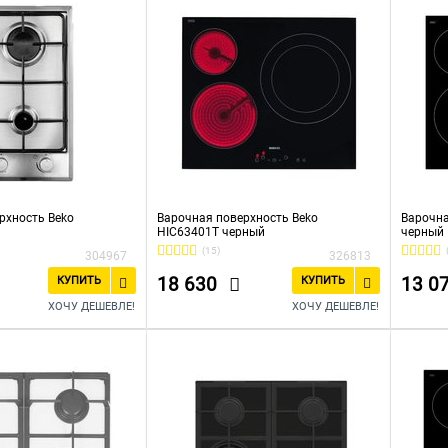
рхность Beko
Варочная поверхность Beko
Варочна
HIC63401T черный
черный
(15)
304967
326813
18 630
13 0
КУПИТЬ
КУПИТЬ
ХОЧУ ДЕШЕВЛЕ!
ХОЧУ ДЕШЕВЛЕ!