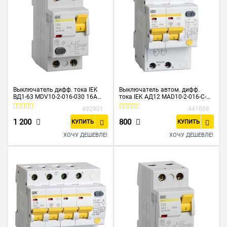
Выключатель дифф. тока IEK
Выключатель автом. дифф.
ВД1-63 MDV10-2-016-030 16A
тока IEK АД12 MAD10-2-016-C-
30мА AC 2П 230В 2мод белый
030 16A тип C 4.5kA 30мА AC 2П
492901
441008
230В 3мод белый
1 200
800
КУПИТЬ
КУПИТЬ
ХОЧУ ДЕШЕВЛЕ!
ХОЧУ ДЕШЕВЛЕ!