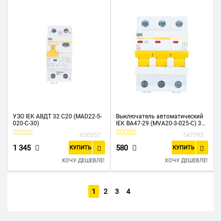
УЗО IEK АВДТ 32 C20 (MAD22-5-
Выключатель автоматический
020-C-30)
IEK ВА47-29 (MVA20-3-025-C) 3Р
25А 4,5кА х-ка С
630357
547793
1 345
580
КУПИТЬ
КУПИТЬ
ХОЧУ ДЕШЕВЛЕ!
ХОЧУ ДЕШЕВЛЕ!
1
2
3
4