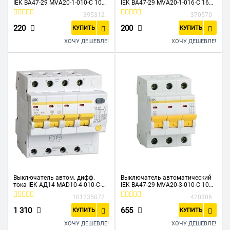
IEK ВА47-29 MVA20-1-010-C 10A
IEK ВА47-29 MVA20-1-016-C 16A
тип C 4.5kA 1П 230/400В 1мод
тип C 4.5kA 1П 230/400В 1мод
395312
370570
белый
белый
220
200
КУПИТЬ
КУПИТЬ
ХОЧУ ДЕШЕВЛЕ!
ХОЧУ ДЕШЕВЛЕ!
Выключатель автом. дифф.
Выключатель автоматический
тока IEK АД14 MAD10-4-010-C-
IEK ВА47-29 MVA20-3-010-C 10A
030 10A тип C 4.5kA 30мА AC 4П
тип C 4.5kA 3П 400В 3мод белый
101235072
420306
400В 5мод белый
1 310
655
КУПИТЬ
КУПИТЬ
ХОЧУ ДЕШЕВЛЕ!
ХОЧУ ДЕШЕВЛЕ!