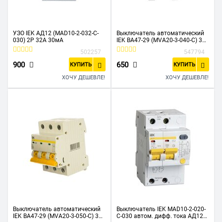
УЗО IEK АД12 (MAD10-2-032-C-
Выключатель автоматический
030) 2Р 32А 30мА
IEK ВА47-29 (MVA20-3-040-C) 3Р
40А 4,5кА х-ка С
502257
547794
900
650
КУПИТЬ
КУПИТЬ
ХОЧУ ДЕШЕВЛЕ!
ХОЧУ ДЕШЕВЛЕ!
Выключатель автоматический
Выключатель IEK MAD10-2-020-
IEK ВА47-29 (MVA20-3-050-C) 3Р
C-030 автом. дифф. тока АД12