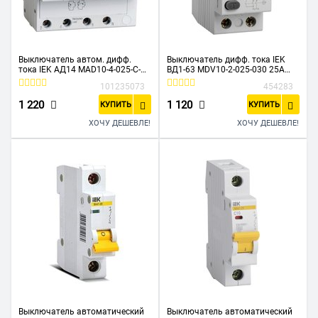
Выключатель автом. дифф.
Выключатель дифф. тока IEK
тока IEK АД14 MAD10-4-025-C-
ВД1-63 MDV10-2-025-030 25A
030 25A тип C 4.5kA 30мА AC 4П
30мА AC 2П 230В 2мод белый
101235073
454283
230/400В 5мод белый
1 220
1 120
КУПИТЬ
КУПИТЬ
ХОЧУ ДЕШЕВЛЕ!
ХОЧУ ДЕШЕВЛЕ!
Выключатель автоматический
Выключатель автоматический