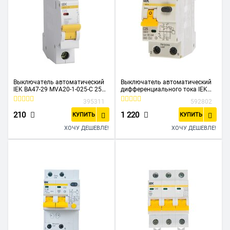
Выключатель автоматический
Выключатель автоматический
IEK ВА47-29 MVA20-1-025-C 25A
дифференциального тока IEK
тип C 4.5kA 1П 230/400В 1мод
АВДТ-32 ИЭК MAD22-5-025-C-30
395311
592802
белый
1п+N 2модуля C 25A 30mA тип
A 6kA
210
1 220
КУПИТЬ
КУПИТЬ
ХОЧУ ДЕШЕВЛЕ!
ХОЧУ ДЕШЕВЛЕ!