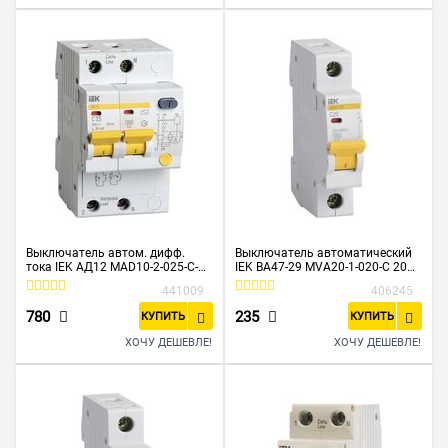
Выключатель автом. дифф.
Выключатель автоматический
тока IEK АД12 MAD10-2-025-C-
IEK ВА47-29 MVA20-1-020-C 20A
030 25A тип C 4.5kA 30мА AC 2П
тип C 4.5kA 1П 230/400В 1мод
441009
406245
230В 3мод белый
белый
780
235
КУПИТЬ
КУПИТЬ
ХОЧУ ДЕШЕВЛЕ!
ХОЧУ ДЕШЕВЛЕ!