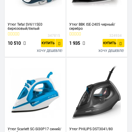
Утюг Tefal SV6115E0
Утюг BBK ISE-2405 черный/
бирюзовый/белый
серебро
347815
324934
10 510
1 935
КУПИТЬ
КУПИТЬ
ХОЧУ ДЕШЕВЛЕ!
ХОЧУ ДЕШЕВЛЕ!
Утюг Scarlett SC-SI30P17 синий/
Утюг PHILIPS DST3041/80