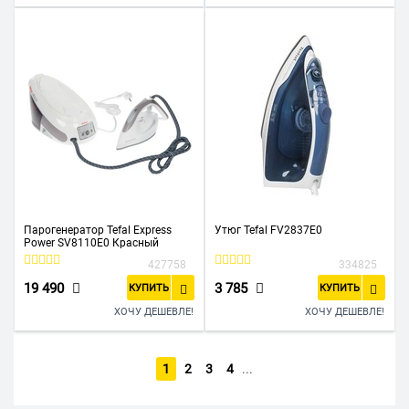
Парогенератор Tefal Express
Утюг Tefal FV2837E0
Power SV8110E0 Красный
427758
334825
19 490
3 785
КУПИТЬ
КУПИТЬ
ХОЧУ ДЕШЕВЛЕ!
ХОЧУ ДЕШЕВЛЕ!
1
2
3
4
...