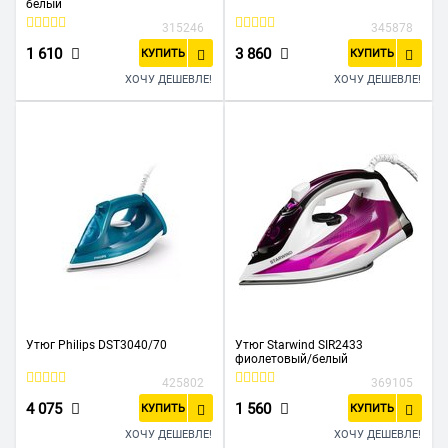
белый
315246
345878
1 610
3 860
КУПИТЬ
КУПИТЬ
ХОЧУ ДЕШЕВЛЕ!
ХОЧУ ДЕШЕВЛЕ!
Утюг Philips DST3040/70
Утюг Starwind SIR2433
фиолетовый/белый
425802
369105
4 075
1 560
КУПИТЬ
КУПИТЬ
ХОЧУ ДЕШЕВЛЕ!
ХОЧУ ДЕШЕВЛЕ!