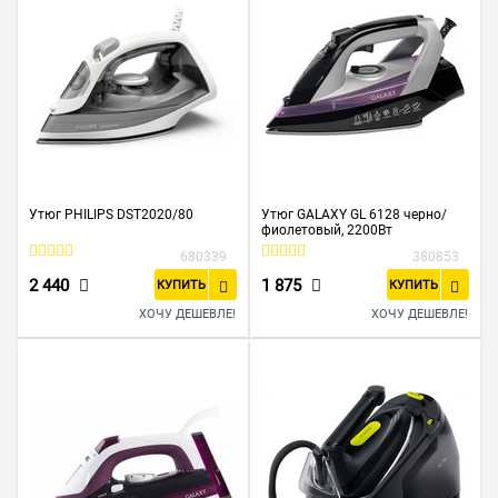
Утюг PHILIPS DST2020/80
Утюг GALAXY GL 6128 черно/
фиолетовый, 2200Вт
680339
380853
2 440
1 875
КУПИТЬ
КУПИТЬ
ХОЧУ ДЕШЕВЛЕ!
ХОЧУ ДЕШЕВЛЕ!