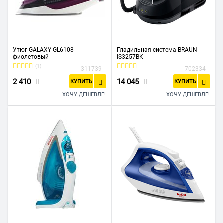
Утюг GALAXY GL6108
Гладильная система BRAUN
фиолетовый
IS3257BK
(1)
311739
702334
2 410
14 045
КУПИТЬ
КУПИТЬ
ХОЧУ ДЕШЕВЛЕ!
ХОЧУ ДЕШЕВЛЕ!