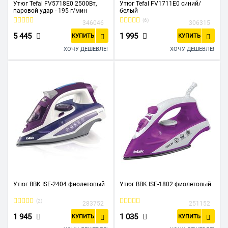
Утюг Tefal FV5718E0 2500Вт,
Утюг Tefal FV1711E0 синий/
паровой удар - 195 г/мин
белый
(6)
346046
306315
5 445
1 995
КУПИТЬ
КУПИТЬ
ХОЧУ ДЕШЕВЛЕ!
ХОЧУ ДЕШЕВЛЕ!
Утюг BBK ISE-2404 фиолетовый
Утюг BBK ISE-1802 фиолетовый
(2)
283752
251152
1 945
1 035
КУПИТЬ
КУПИТЬ