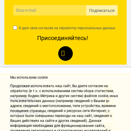
Подписаться
Я даю свое согласие на обработку
персональных данных
Присоединяйтесь!
Мы используем cookie
Контакты
Продолжая использовать наш cайт, Вы даете согласие на
обработку (в т.ч. с использованием систем сбора статистики,
например Яндекс.Метрика и других систем) файлов cookie, иных
Компания
пользовательских данных (например сведений о Вашем ip-
адресе, сведений о местоположении, типе устройства, времени
Информация
посещения страницы, сведений о ресурсах сети Интернет, с
которых были совершены переходы на наш сайт, сведения о
Ваших действиях на сайте и других сведений). Данная
Направления доставки
информация необходима для функционирования сайта,
проведения ретаргетинга и статистических исследований и