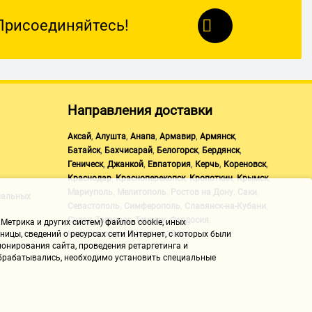
Присоединяйтесь!
Направления доставки
,
,
,
,
,
Аксай
Алушта
Анапа
Армавир
Армянск
,
,
,
,
Батайск
Бахчисарай
Белогорск
Бердянск
,
,
,
,
,
Геническ
Джанкой
Евпатория
Керчь
Кореновск
,
,
,
,
Краснодар
Красноперекопск
Кропоткин
Крымск
,
,
,
,
Мариуполь
Мелитополь
Ростов на Дону
Саки
нальных
,
,
,
Севастополь
Симферополь
Славянск-на-Кубани
,
,
,
,
Судак
Таганрог
Темрюк
Феодосия
Метрика и других систем) файлов cookie, иных
,
,
Черноморское
Щелкино
Ялта
ицы, сведений о ресурсах сети Интернет, с которых были
онирования сайта, проведения ретаргетинга и
 обрабатывались, необходимо установить специальные