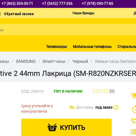
+7 (863) 303-30-71
+7 (3652) 777-356
+7 (978) 090-77-86
Наши бренды
Д
Телевизоры
Мобильные телефоны
Стиральн
часы
/
SAMSUNG
/
Smart-часы
/
Черный
/
Умные часы Samsung
tive 2 44mm Лакрица (SM-R820NZKRSER
Нет в наличии
(0)
КОД:
296414
Цену уточняйте у
Доставка:
под заказ
?
консультанта
КУПИТЬ