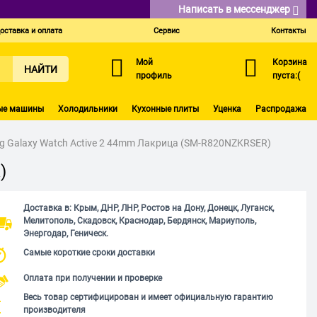
Написать в мессенджер
оставка и оплата
Сервис
Контакты
Мой
Корзина
НАЙТИ
профиль
пуста:(
ые машины
Холодильники
Кухонные плиты
Уценка
Распродажа
 Galaxy Watch Active 2 44mm Лакрица (SM-R820NZKRSER)
)
Доставка в: Крым, ДНР, ЛНР, Ростов на Дону, Донецк, Луганск,
Мелитополь, Скадовск, Краснодар, Бердянск, Мариуполь,
Энергодар, Геническ.
Самые короткие сроки доставки
Оплата при получении и проверке
Весь товар сертифицирован и имеет официальную гарантию
производителя