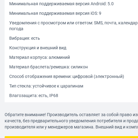
Минимальная поддерживаемая версия Android: 5.0
Минимальная поддерживаемая версия iOS: 9
Уведомления с просмотром или ответом: SMS, почта, календарь,
погода
Вибрация: есть
Конструкция и внешний вид
Материал корпуса: алюминий
Материал браслета/ремешка: силикон
Способ отображения времени: цифровой (электронный)
Тип стекла: устойчивое к царапинам
Влагозащита: есть, IP68
Класс водонепроницаемости: WR50 (душ, плавание без ныряни
Обратите внимание! Производитель оставляет за собой право из
Регулировка длины браслета/ремешка: есть
качеств, без предварительного уведомления потребителя и прод
Габариты (ШхВхТ): 44x44x10.9 мм
производителя или у менеджеров магазина. Внешний вид и комп
Вес: 30 г