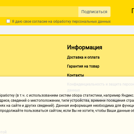
Подписаться
Я даю свое согласие на обработку
персональных данных
Информация
Доставка и оплата
Гарантия на товар
A,AMR,AWB
Контакты
Конфиденциальность и защита персо
данных
аботку (в т.ч. с использованием систем сбора статистики, например Яндекс.
Пользовательское соглашение
ресе, сведений о местоположении, типе устройства, времени посещения стран
иях на сайте и других сведений). Данная информация необходима для функци
, продолжайте пользоваться сайтом, если Вы не хотите, чтобы Ваши данные
ртой