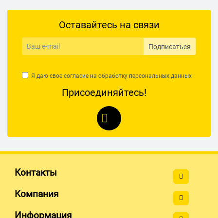
Дополнительно
Интерфейсы 2 x USB 3.0, HDMI, 2 x Thunderbolt 3/USB-C,
Оставайтесь на связи
наушники, микрофон
Веб-камера есть
Подписаться
Тип аккумулятора Li-Ion
Ёмкость батареи (мАч) 3230
Я даю свое согласие на обработку
персональных данных
Цвет чёрный
Присоединяйтесь!
Дополнительная информация - доступ к локальной сети
через Ethernet адаптер
- 32GB Intel Optane для ускорения работы системы
хранения данных
Размеры (ШхВхГ) 324 x 15 x 217 мм
Вес 1.09 кг
Контакты
Компания
Информация