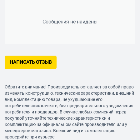
Объём установленного SSD 512 Гб
Видео
Сообщения не найдены
Тип графического контроллера интегрированный
(встроенный)
Графический чипсет Intel UHD Graphics 620
Аудио
Звук HD Audio
НАПИСАТЬ ОТЗЫВ
Встроенные динамики да
Встроенный микрофон да
Обратите внимание! Производитель оставляет за собой право
Привод
изменять конструкцию, технические характеристики, внешний
Оптический привод нет
вид, комплектацию товара, не ухудшающие его
потребительских качеств, без предварительного уведомления
Сеть
потребителя и продавцов. В случае любых сомнений перед
Сетевой интерфейс Gigabit Ethernet (10/100/1000 Мбит/с),
покупкой уточняйте технические характеристики и
Wi-Fi, Bluetooth, 3G, LTE
комплектацию на официальном сайте производителя или у
менеджеров магазина. Внешний вид и комплектацию
Стандарт Wi-Fi 802.11b, 802.11g, 802.11n, 802.11ac
проверяйте при курьере.