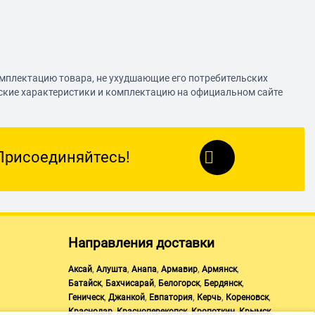
омплектацию товара, не ухудшающие его потребительских
еские характеристики и комплектацию на официальном сайте
Присоединяйтесь!
Направления доставки
,
,
,
,
,
Аксай
Алушта
Анапа
Армавир
Армянск
,
,
,
,
Батайск
Бахчисарай
Белогорск
Бердянск
,
,
,
,
,
Геническ
Джанкой
Евпатория
Керчь
Кореновск
,
,
,
,
Краснодар
Красноперекопск
Кропоткин
Крымск