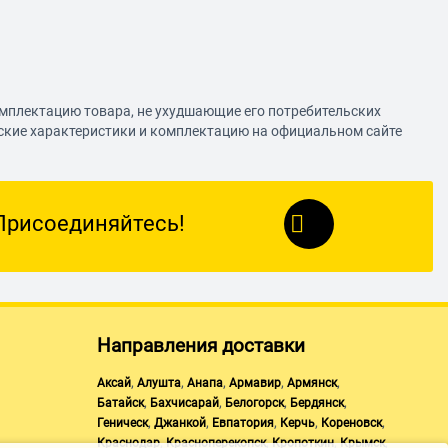
омплектацию товара, не ухудшающие его потребительских
еские характеристики и комплектацию на официальном сайте
Присоединяйтесь!
Направления доставки
,
,
,
,
,
Аксай
Алушта
Анапа
Армавир
Армянск
,
,
,
,
Батайск
Бахчисарай
Белогорск
Бердянск
,
,
,
,
,
Геническ
Джанкой
Евпатория
Керчь
Кореновск
,
,
,
,
Краснодар
Красноперекопск
Кропоткин
Крымск