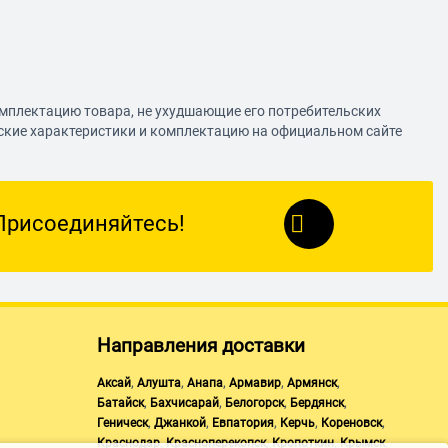
омплектацию товара, не ухудшающие его потребительских
еские характеристики и комплектацию на официальном сайте
Присоединяйтесь!
Направления доставки
,
,
,
,
,
Аксай
Алушта
Анапа
Армавир
Армянск
,
,
,
,
Батайск
Бахчисарай
Белогорск
Бердянск
,
,
,
,
,
Геническ
Джанкой
Евпатория
Керчь
Кореновск
,
,
,
,
Краснодар
Красноперекопск
Кропоткин
Крымск