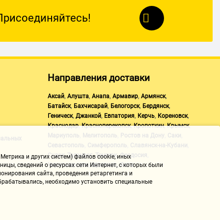
Присоединяйтесь!
Направления доставки
,
,
,
,
,
Аксай
Алушта
Анапа
Армавир
Армянск
,
,
,
,
Батайск
Бахчисарай
Белогорск
Бердянск
,
,
,
,
,
Геническ
Джанкой
Евпатория
Керчь
Кореновск
,
,
,
,
Краснодар
Красноперекопск
Кропоткин
Крымск
,
,
,
,
Мариуполь
Мелитополь
Ростов на Дону
Саки
нальных
,
,
,
Севастополь
Симферополь
Славянск-на-Кубани
,
,
,
,
Судак
Таганрог
Темрюк
Феодосия
Метрика и других систем) файлов cookie, иных
,
,
Черноморское
Щелкино
Ялта
ицы, сведений о ресурсах сети Интернет, с которых были
онирования сайта, проведения ретаргетинга и
 обрабатывались, необходимо установить специальные