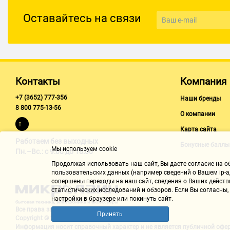
Длина кабеля
Оставайтесь на связи
1.25 м
ДОПОЛНИТЕЛЬНО
Регулятор громкости
есть
Контакты
Компания
+7 (3652) 777-356
Наши бренды
8 800 775-13-56
О компании
Карта сайта
Работаем без выходных
Бонусные баллы
Мы используем cookie
Пн.–Вс.: с 9:00 до 18:00
Продолжая использовать наш cайт, Вы даете согласие на обр
пользовательских данных (например сведений о Вашем ip-ад
совершены переходы на наш сайт, сведения о Ваших действ
статистических исследований и обзоров. Если Вы согласны
настройки в браузере или покинуть сайт.
Все права защищены "Микролайн"
Принять
Copyright © 2002-2026
Информация носит справочный характер и не является
публичной офе