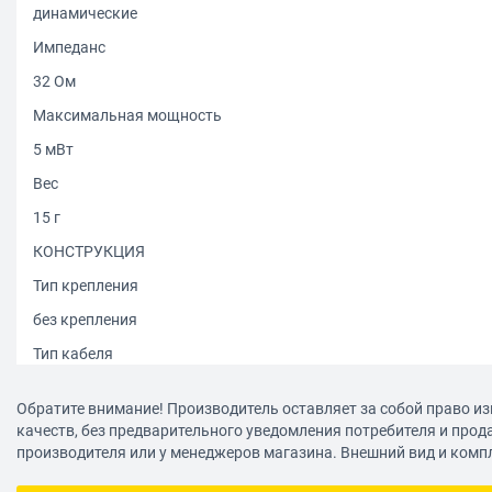
динамические
Импеданс
32 Ом
Максимальная мощность
5 мВт
Вес
15 г
КОНСТРУКЦИЯ
Тип крепления
без крепления
Тип кабеля
симметричный
Обратите внимание! Производитель оставляет за собой право из
ПОДКЛЮЧЕНИЕ
качеств, без предварительного уведомления потребителя и прод
производителя или у менеджеров магазина. Внешний вид и комп
Разъем наушников
USB Type-C