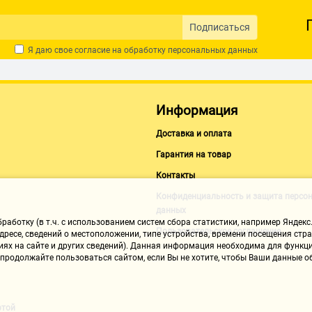
Подписаться
Я даю свое согласие на обработку
персональных данных
Информация
Доставка и оплата
Гарантия на товар
Контакты
Конфиденциальность и защита персо
данных
аботку (в т.ч. с использованием систем сбора статистики, например Яндекс.
Пользовательское соглашение
ресе, сведений о местоположении, типе устройства, времени посещения стран
иях на сайте и других сведений). Данная информация необходима для функци
, продолжайте пользоваться сайтом, если Вы не хотите, чтобы Ваши данные
ртой