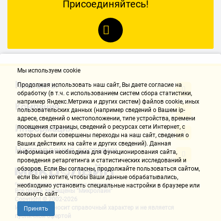
Присоединяйтесь!
Мы используем cookie
Контакты
Продолжая использовать наш cайт, Вы даете согласие на
обработку (в т.ч. с использованием систем сбора статистики,
например Яндекс.Метрика и других систем) файлов cookie, иных
Компания
пользовательских данных (например сведений о Вашем ip-
адресе, сведений о местоположении, типе устройства, времени
Информация
посещения страницы, сведений о ресурсах сети Интернет, с
которых были совершены переходы на наш сайт, сведения о
Ваших действиях на сайте и других сведений). Данная
Направления доставки
информация необходима для функционирования сайта,
проведения ретаргетинга и статистических исследований и
обзоров. Если Вы согласны, продолжайте пользоваться сайтом,
если Вы не хотите, чтобы Ваши данные обрабатывались,
необходимо установить специальные настройки в браузере или
Все права защищены "Микролайн"
покинуть сайт.
Copyright © 2002-2026
Информация носит справочный характер и не является
Принять
публичной офертой