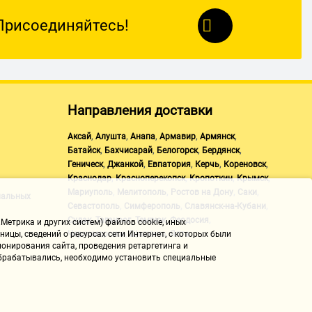
Присоединяйтесь!
Направления доставки
,
,
,
,
,
Аксай
Алушта
Анапа
Армавир
Армянск
,
,
,
,
Батайск
Бахчисарай
Белогорск
Бердянск
,
,
,
,
,
Геническ
Джанкой
Евпатория
Керчь
Кореновск
,
,
,
,
Краснодар
Красноперекопск
Кропоткин
Крымск
,
,
,
,
Мариуполь
Мелитополь
Ростов на Дону
Саки
нальных
,
,
,
Севастополь
Симферополь
Славянск-на-Кубани
,
,
,
,
Судак
Таганрог
Темрюк
Феодосия
Метрика и других систем) файлов cookie, иных
,
,
Черноморское
Щелкино
Ялта
ицы, сведений о ресурсах сети Интернет, с которых были
онирования сайта, проведения ретаргетинга и
 обрабатывались, необходимо установить специальные