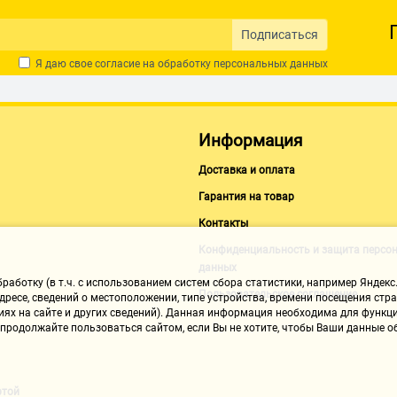
Подписаться
Я даю свое согласие на обработку
персональных данных
Информация
Доставка и оплата
Гарантия на товар
Контакты
Конфиденциальность и защита персо
данных
аботку (в т.ч. с использованием систем сбора статистики, например Яндекс.
Пользовательское соглашение
ресе, сведений о местоположении, типе устройства, времени посещения стран
иях на сайте и других сведений). Данная информация необходима для функци
, продолжайте пользоваться сайтом, если Вы не хотите, чтобы Ваши данные
ртой