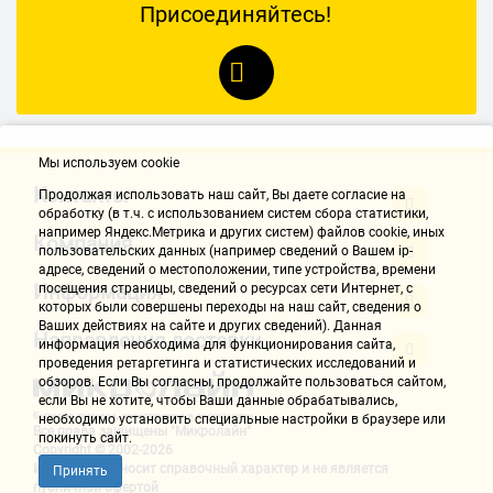
Присоединяйтесь!
Мы используем cookie
Контакты
Продолжая использовать наш cайт, Вы даете согласие на
обработку (в т.ч. с использованием систем сбора статистики,
например Яндекс.Метрика и других систем) файлов cookie, иных
Компания
пользовательских данных (например сведений о Вашем ip-
адресе, сведений о местоположении, типе устройства, времени
Информация
посещения страницы, сведений о ресурсах сети Интернет, с
которых были совершены переходы на наш сайт, сведения о
Ваших действиях на сайте и других сведений). Данная
Направления доставки
информация необходима для функционирования сайта,
проведения ретаргетинга и статистических исследований и
обзоров. Если Вы согласны, продолжайте пользоваться сайтом,
если Вы не хотите, чтобы Ваши данные обрабатывались,
необходимо установить специальные настройки в браузере или
Все права защищены "Микролайн"
покинуть сайт.
Copyright © 2002-2026
Информация носит справочный характер и не является
Принять
публичной офертой