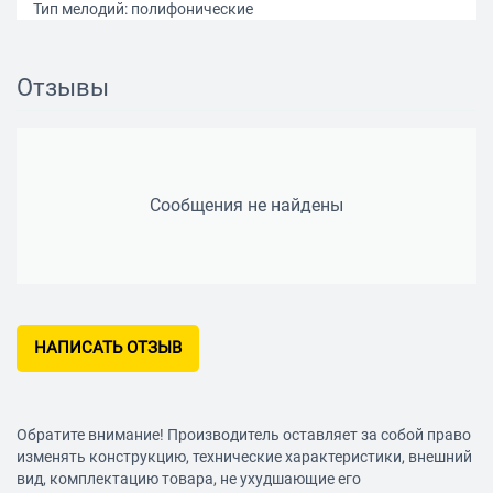
Тип мелодий: полифонические
Виброзвонок: есть
Мультимедийные возможности
Отзывы
Количество основных (тыловых) камер: 1
Разрешение основной (тыловой) камеры: 0.30 МП
Запись видеороликов: есть
Сообщения не найдены
Макс. разрешение видео: 220х176
Аудио: MP3, FM-радио, встроенная антенна для радио
Диктофон: есть
Связь
НАПИСАТЬ ОТЗЫВ
Стандарт: GSM 900/1800/1900
Доступ в интернет: WAP, GPRS
Интерфейсы: Bluetooth 3.0
Обратите внимание! Производитель оставляет за собой право
Память и процессор
изменять конструкцию, технические характеристики, внешний
вид, комплектацию товара, не ухудшающие его
Объем встроенной памяти: 32 Мб