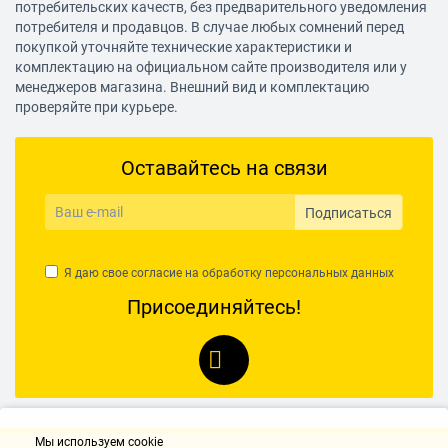
потребительских качеств, без предварительного уведомления
Объем оперативной памяти: 32 Мб
потребителя и продавцов. В случае любых сомнений перед
покупкой уточняйте технические характеристики и
Слот для карт памяти: есть, объемом до 16 Гб
комплектацию на официальном сайте производителя или у
менеджеров магазина. Внешний вид и комплектацию
Питание
проверяйте при курьере.
Тип аккумулятора: Li-Ion
Емкость аккумулятора: 1600 мА⋅ч
Оставайтесь на связи
Время работы в режиме разговора: 8 ч
Время работы в режиме ожидания: 320 ч
Подписаться
Тип разъема для зарядки: micro-USB
Другие функции
Я даю свое согласие на обработку
персональных данных
Присоединяйтесь!
Фонарик: есть
Записная книжка и органайзер
Органайзер: будильник
Дополнительная информация
Комплектация: телефон, батарея, зарядное устройство
Мы используем cookie