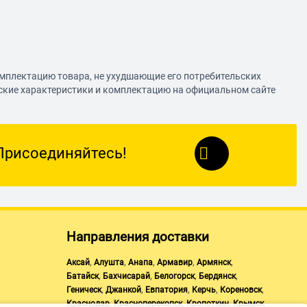
омплектацию товара, не ухудшающие его потребительских
еские характеристики и комплектацию на официальном сайте
Присоединяйтесь!
Направления доставки
,
,
,
,
,
Аксай
Алушта
Анапа
Армавир
Армянск
,
,
,
,
Батайск
Бахчисарай
Белогорск
Бердянск
,
,
,
,
,
Геническ
Джанкой
Евпатория
Керчь
Кореновск
,
,
,
,
Краснодар
Красноперекопск
Кропоткин
Крымск