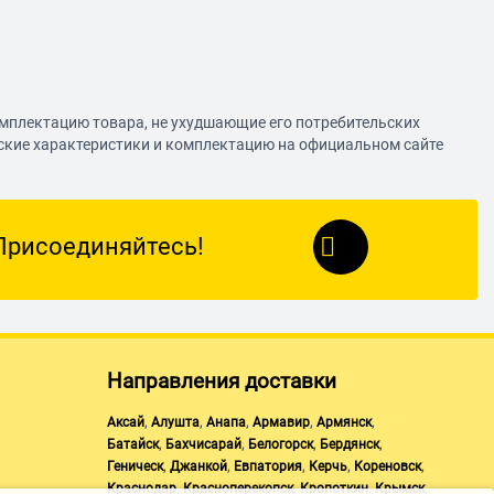
омплектацию товара, не ухудшающие его потребительских
еские характеристики и комплектацию на официальном сайте
Присоединяйтесь!
Направления доставки
,
,
,
,
,
Аксай
Алушта
Анапа
Армавир
Армянск
,
,
,
,
Батайск
Бахчисарай
Белогорск
Бердянск
,
,
,
,
,
Геническ
Джанкой
Евпатория
Керчь
Кореновск
,
,
,
,
Краснодар
Красноперекопск
Кропоткин
Крымск