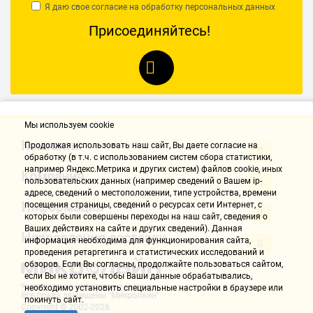
Я даю свое согласие на обработку
персональных данных
Присоединяйтесь!
Мы используем cookie
Контакты
Продолжая использовать наш cайт, Вы даете согласие на
обработку (в т.ч. с использованием систем сбора статистики,
например Яндекс.Метрика и других систем) файлов cookie, иных
Компания
пользовательских данных (например сведений о Вашем ip-
адресе, сведений о местоположении, типе устройства, времени
Информация
посещения страницы, сведений о ресурсах сети Интернет, с
которых были совершены переходы на наш сайт, сведения о
Ваших действиях на сайте и других сведений). Данная
Направления доставки
информация необходима для функционирования сайта,
проведения ретаргетинга и статистических исследований и
обзоров. Если Вы согласны, продолжайте пользоваться сайтом,
если Вы не хотите, чтобы Ваши данные обрабатывались,
необходимо установить специальные настройки в браузере или
Все права защищены "Микролайн"
покинуть сайт.
Copyright © 2002-2026